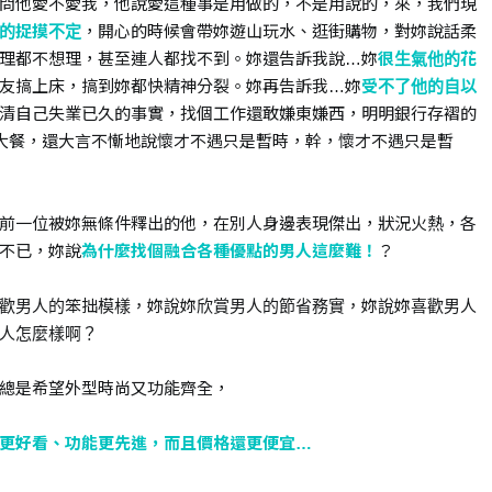
問他愛不愛我，他說愛這種事是用做的，不是用說的，來，我們現
的捉摸不定
，開心的時候會帶妳遊山玩水、逛街購物，對妳說話柔
理都不想理，甚至連人都找不到。妳還告訴我說…妳
很生氣他的花
友搞上床，搞到妳都快精神分裂。妳再告訴我…妳
受不了他的自以
清自己失業已久的事實，找個工作還敢嫌東嫌西，明明銀行存褶的
吃大餐，還大言不慚地說懷才不遇只是暫時，幹，懷才不遇只是暫
前一位被妳無條件釋出的他，在別人身邊表現傑出，狀況火熱，各
不已，妳說
為什麼找個融合各種優點的男人這麼難！
？
歡男人的笨拙模樣，妳說妳欣賞男人的節省務實，妳說妳喜歡男人
人怎麼樣啊？
總是希望外型時尚又功能齊全，
更好看、功能更先進，而且價格還更便宜…