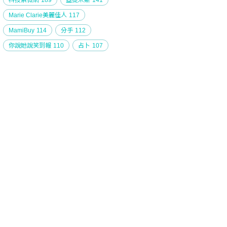
科技紫微網
189
亞提米斯
141
Marie Clarie美麗佳人
117
MamiBuy
114
分手
112
你說她說笑到報
110
占卜
107