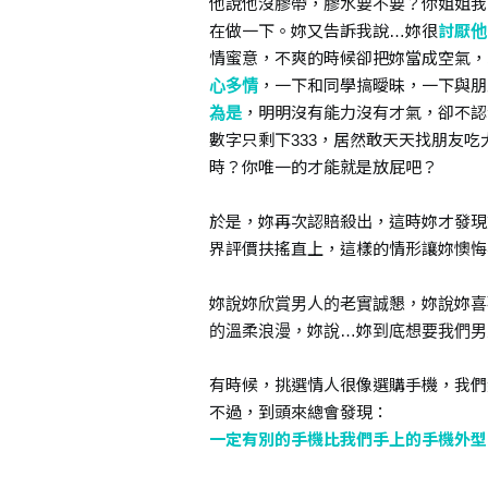
他說他沒膠帶，膠水要不要？你姐姐我
在做一下。妳又告訴我說…妳很
討厭他
情蜜意，不爽的時候卻把妳當成空氣，
心多情
，一下和同學搞曖昧，一下與朋
為是
，明明沒有能力沒有才氣，卻不認
數字只剩下333，居然敢天天找朋友
時？你唯一的才能就是放屁吧？
於是，妳再次認賠殺出，這時妳才發現
界評價扶搖直上，這樣的情形讓妳懊悔
妳說妳欣賞男人的老實誠懇，妳說妳喜
的溫柔浪漫，妳說…妳到底想要我們男
有時候，挑選情人很像選購手機，我們
不過，到頭來總會發現：
一定有別的手機比我們手上的手機外型