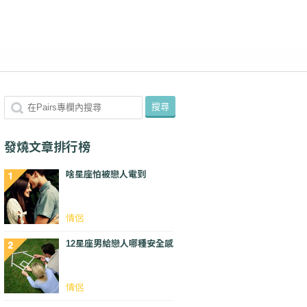
發燒文章排行榜
啥星座怕被戀人電到
情侶
12星座男給戀人哪種安全感
情侶