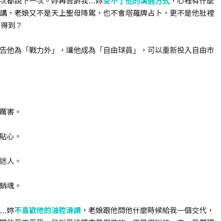
次都說下一次。妳再告訴我…妳
受不了他的溝通方式
，心裡有什麼
講，老娘又不是天上聖母降駕，也不會塔羅牌占卜，更不是他肚裡
查得到？
告他為「戰力外」，讓他成為「自由球員」，可以重新投入自由市
厲害。
貼心。
迷人。
銷魂。
…妳
不喜歡他的油腔滑調
，老娘跟他問他什麼時候給我一個交代，