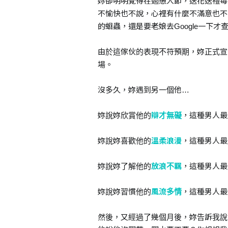
妳卻明明覺得在過愚人節，送花送禮每
不愉快也不說，心裡有什麼不滿意也不
的蛔蟲，還是要老娘去Google一下才
由於這傢伙的表現不符預期，妳正式宣
場。
沒多久，妳遇到另一個他…
妳說妳欣賞他的
辯才無礙
，這種男人最
妳說妳喜歡他的
溫柔浪漫
，這種男人最
妳說妳了解他的
放浪不羈
，這種男人最
妳說妳習慣他的
風流多情
，這種男人最
然後，又經過了幾個月後，妳告訴我說