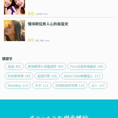
情侶
1,514
view
懂得鎖住男人心的星座女
情侶
35,796
view
關鍵字
星座
485
紫微解夢＆塔羅運勢
459
Pairs派愛族編輯部
340
科技紫微網
189
亞提米斯
141
Marie Clarie美麗佳人
117
MamiBuy
114
分手
112
你說她說笑到報
110
占卜
107