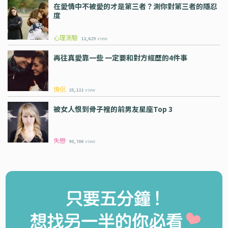
在愛情中不被愛的才是第三者？測你對第三者的隱忍
度
心理測驗
12,629
view
再往真愛靠一些 一定要和對方經歷的4件事
情侶
25,121
view
被女人恨到骨子裡的前男友星座Top 3
失戀
90,706
view