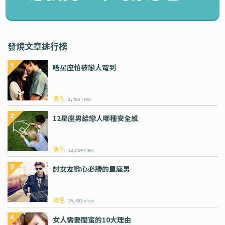
發燒文章排行榜
啥星座怕被戀人電到
情侶
2,705
view
12星座男給戀人哪種安全感
情侶
32,064
view
討女友歡心必勝的星座男
情侶
29,432
view
女人需要閨蜜的10大理由