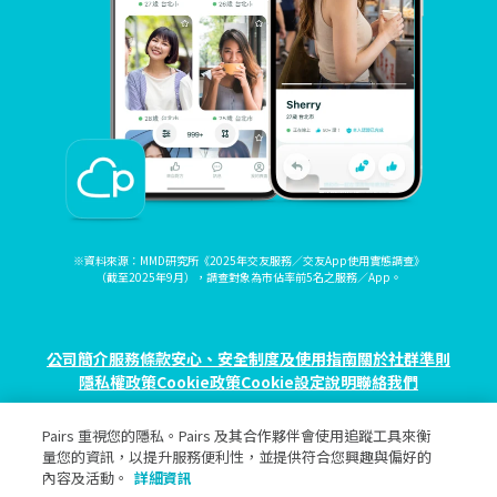
※資料來源：MMD研究所《2025年交友服務／交友App使用實態調查》
（截至2025年9月），調查對象為市佔率前5名之服務／App。
公司簡介
服務條款
安心、安全制度及使用指南
關於社群準則
隱私權政策
Cookie政策
Cookie設定
說明
聯絡我們
Pairs 重視您的隱私。Pairs 及其合作夥伴會使用追蹤工具來衡
© eureka, Inc. All rights reserved.
量您的資訊，以提升服務便利性，並提供符合您興趣與偏好的
內容及活動。
詳細資訊