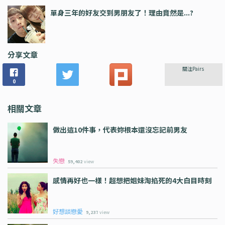
單身三年的好友交到男朋友了！理由竟然是...?
分享文章
關注Pairs
0
相關文章
做出這10件事，代表妳根本還沒忘記前男友
失戀
59,402
view
感情再好也一樣！超想把姐妹淘掐死的4大白目時刻
好想談戀愛
9,237
view