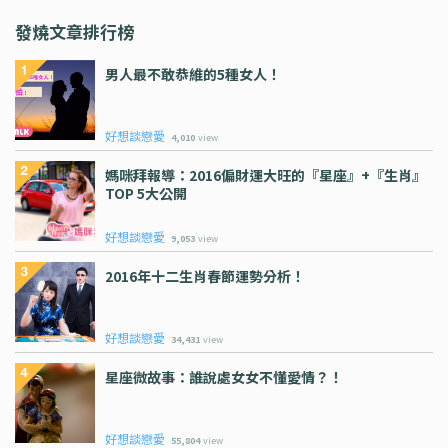
發燒文章排行榜
男人最不敢恭維的5種女人！
好想談戀愛
4,010
view
媽咪拜報導：2016偏財運大旺的『星座』+『生肖』
TOP 5大公開
好想談戀愛
9,053
view
2016年十二生肖春節運勢分析！
好想談戀愛
34,431
view
星座微故事：誰說處女女不懂愛情？！
好想談戀愛
55,804
view