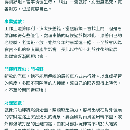
得到舒坦。當事情發生時，「哦」一聲就好，別過度追究，寬
容對方，也是寬容自己。
事業變數：
工作上還算順利，沒太多差錯，當然麻煩不會找上門。但是思
維卻顯得有些僵化，處理事情的時候過於機械化，憑著自己的
老經驗、老規矩不放。雖然今年的事業運不錯，不至於會因為
食古不化的態度而產生影響，長此以往卻不利於往後的發展，
弊端會逐漸顯現出來。
開運料理包：開視野
新款的汽車，總不能用傳統的馬拉車方式來行駛。以謙虛學習
的態度，多跟不同階層的人接觸，讓自己的眼界跟得上時代，
才不至於閉門造車哦！
財運變數：
就像汽油即將燃燒殆盡，賺錢缺乏動力，容易出現在對外發展
的求財道路上突然熄火的現象，要面臨對內資金周轉不靈，或
外部強敵打壓的困難問題。由於財務狀況非常不利於大幅變