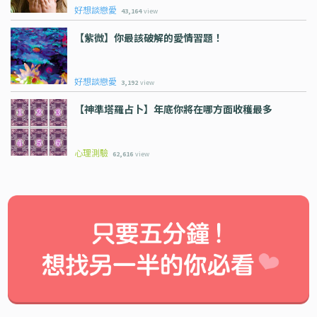
好想談戀愛
43,164
view
【紫微】你最該破解的愛情習題！
好想談戀愛
3,192
view
【神準塔羅占卜】年底你將在哪方面收穫最多
心理測驗
62,616
view