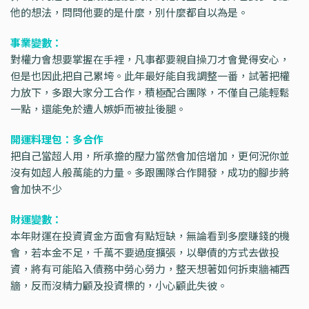
他的想法，問問他要的是什麼，別什麼都自以為是。
事業變數：
對權力會想要掌握在手裡，凡事都要親自操刀才會覺得安心，
但是也因此把自己累垮。此年最好能自我調整一番，試著把權
力放下，多跟大家分工合作，積極配合團隊，不僅自己能輕鬆
一點，還能免於遭人嫉妒而被扯後腿。
開運料理包：多合作
把自己當超人用，所承擔的壓力當然會加倍增加，更何況你並
沒有如超人般萬能的力量。多跟團隊合作開發，成功的腳步將
會加快不少
財運變數：
本年財運在投資資金方面會有點短缺，無論看到多麼賺錢的機
會，若本金不足，千萬不要過度擴張，以舉債的方式去做投
資，將有可能陷入債務中勞心勞力，整天想著如何拆東牆補西
牆，反而沒精力顧及投資標的，小心顧此失彼。