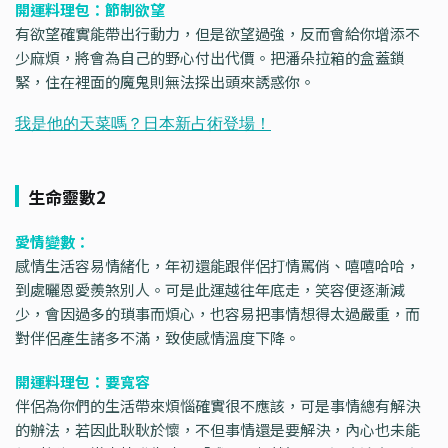
開運料理包：節制欲望
有欲望確實能帶出行動力，但是欲望過強，反而會給你增添不
少麻煩，將會為自己的野心付出代價。把潘朵拉箱的盒蓋鎖
緊，住在裡面的魔鬼則無法探出頭來誘惑你。
生命靈數2
愛情變數：
感情生活容易情緒化，年初還能跟伴侶打情罵俏、嘻嘻哈哈，
到處曬恩愛羨煞別人。可是此運越往年底走，笑容便逐漸減
少，會因過多的瑣事而煩心，也容易把事情想得太過嚴重，而
對伴侶產生諸多不滿，致使感情溫度下降。
開運料理包：要寬容
伴侶為你們的生活帶來煩惱確實很不應該，可是事情總有解決
的辦法，若因此耿耿於懷，不但事情還是要解決，內心也未能