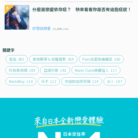
什麼是戀愛依存症？ 快來看看你是否有這些症狀！
好想談戀愛
27,846
view
關鍵字
星座
485
紫微解夢＆塔羅運勢
459
Pairs派愛族編輯部
340
科技紫微網
189
亞提米斯
141
Marie Clarie美麗佳人
117
MamiBuy
114
分手
112
你說她說笑到報
110
占卜
107