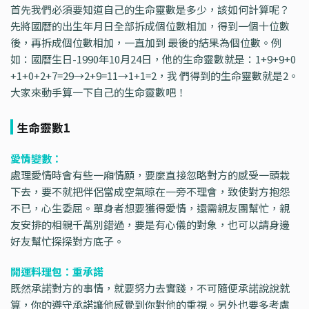
首先我們必須要知道自己的生命靈數是多少，該如何計算呢？
先將國曆的出生年月日全部拆成個位數相加，得到一個十位數
後，再拆成個位數相加，一直加到 最後的結果為個位數。例
如：國曆生日-1990年10月24日，他的生命靈數就是：1+9+9+0
+1+0+2+7=29→2+9=11→1+1=2，我 們得到的生命靈數就是2。
大家來動手算一下自己的生命靈數吧！
生命靈數1
愛情變數：
處理愛情時會有些一廂情願，要麼直接忽略對方的感受一頭栽
下去，要不就把伴侶當成空氣晾在一旁不理會，致使對方抱怨
不已，心生委屈。單身者想要獲得愛情，還需親友團幫忙，親
友安排的相親千萬別錯過，要是有心儀的對象，也可以請身邊
好友幫忙探探對方底子。
開運料理包：重承諾
既然承諾對方的事情，就要努力去實踐，不可隨便承諾說說就
算，你的遵守承諾讓他感覺到你對他的重視。另外也要多考慮