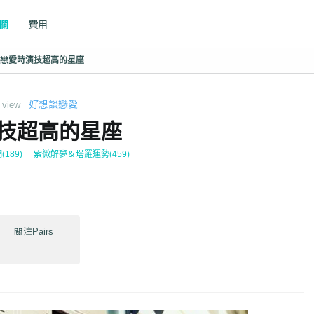
專欄
費用
戀愛時演技超高的星座
好想談戀愛
view
技超高的星座
189)
紫微解夢＆塔羅運勢(459)
關注Pairs