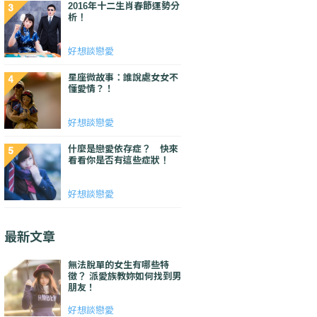
2016年十二生肖春節運勢分
析！
好想談戀愛
星座微故事：誰說處女女不
懂愛情？！
好想談戀愛
什麼是戀愛依存症？ 快來
看看你是否有這些症狀！
好想談戀愛
最新文章
無法脫單的女生有哪些特
徵？ 派愛族教妳如何找到男
朋友！
好想談戀愛