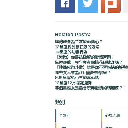
Related Posts:
你的他會為了甚麼而變心？
12星座找到存在感的方法
12星座的幼稚行為
【紫微】你最該破解的愛情習題！
生命靈數：今年會有爛桃花運纏身嗎？
【神準紫微斗數】誰是你不容錯過的好對
哪些女人會為江山而捨棄家庭？
出軌男寫給小三的真心話
12星座12月塔羅運勢
哪個星座女是最會玩弄愛情的瑪麗蘇？！
類別
全類別
心理測驗