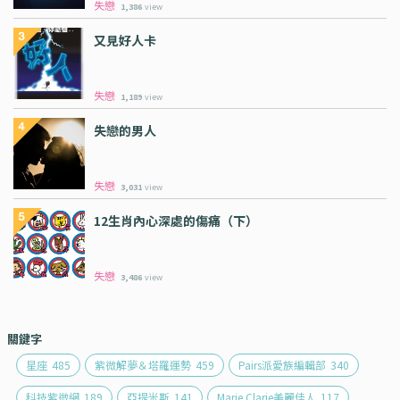
失戀
1,386
view
又見好人卡
失戀
1,189
view
失戀的男人
失戀
3,031
view
12生肖內心深處的傷痛（下）
失戀
3,486
view
關鍵字
星座
485
紫微解夢＆塔羅運勢
459
Pairs派愛族編輯部
340
科技紫微網
189
亞提米斯
141
Marie Clarie美麗佳人
117