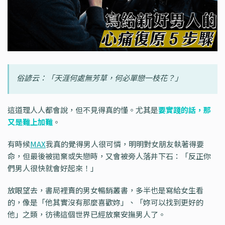
俗諺云：「天涯何處無芳草，何必單戀一枝花？」
這道理人人都會說，但不見得真的懂。尤其是
要實踐的話，那
又是難上加難
。
有時候
MAX
我真的覺得男人很可憐，明明對女朋友執著得要
命，但最後被拋棄或失戀時，又會被旁人落井下石：「反正你
們男人很快就會好起來！」
放眼望去，書局裡賣的男女暢銷叢書，多半也是寫給女生看
的，像是「他其實沒有那麼喜歡妳」、「妳可以找到更好的
他」之類，彷彿這個世界已經放棄安撫男人了。