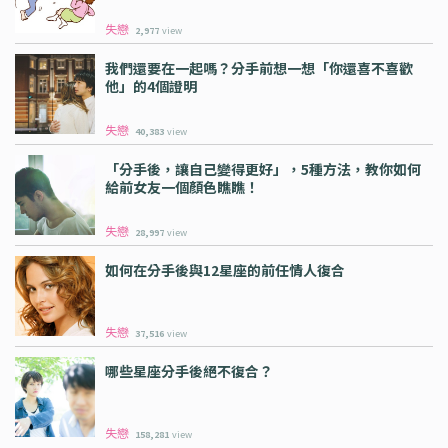
失戀
2,977
view
我們還要在一起嗎？分手前想一想「你還喜不喜歡
他」的4個證明
失戀
40,383
view
「分手後，讓自己變得更好」，5種方法，教你如何
給前女友一個顏色瞧瞧！
失戀
28,997
view
如何在分手後與12星座的前任情人復合
失戀
37,516
view
哪些星座分手後絕不復合？
失戀
158,281
view