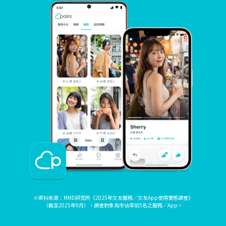
※資料來源：MMD研究所《2025年交友服務／交友App使用實態調查》
（截至2025年9月），調查對象為市佔率前5名之服務／App。