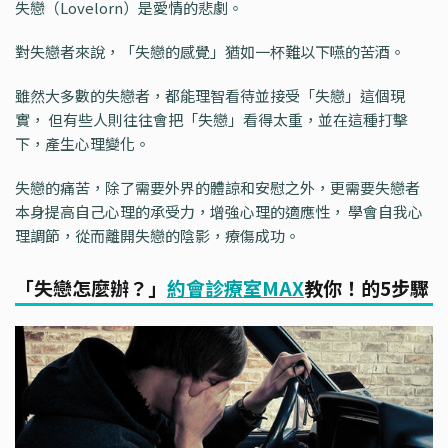
失戀（Lovelorn）是愛情的悲劇。
對失戀者來說，「失戀的感覺」猶如一杯難以下嚥的苦酒。
雖然大多數的失戀者，都能理智看待並接受「失戀」這個現
實， 但有些人則往往會把「失戀」看得太重，並在這種打擊
下，產生心理變化。
失戀的痛苦，除了需要外界的體諒和安慰之外，更需要失戀者
本身提高自己心理的承受力，增強心理的適應性， 學會自我心
理調節，從而離開失戀的陰影，療傷成功。
「失戀怎麼辦？」
約會診療室MAX
教你！的5步驟