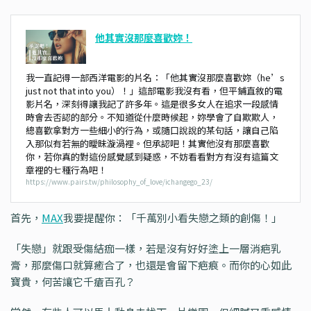
他其實沒那麼喜歡妳！
我一直記得一部西洋電影的片名：「他其實沒那麼喜歡妳（he’s
just not that into you）！」這部電影我沒有看，但平鋪直敘的電
影片名，深刻得讓我記了許多年。這是很多女人在追求一段感情
時會去否認的部分。不知道從什麼時候起，妳學會了自欺欺人，
總喜歡拿對方一些細小的行為，或隨口說說的某句話，讓自己陷
入那似有若無的曖昧漩渦裡。但承認吧！其實他沒有那麼喜歡
你，若你真的對這份感覺感到疑惑，不妨看看對方有沒有這篇文
章裡的七種行為吧！
https://www.pairs.tw/philosophy_of_love/ichangego_23/
首先，
MAX
我要提醒你：「千萬別小看失戀之類的創傷！」
「失戀」就跟受傷結痂一樣，若是沒有好好塗上一層消疤乳
膏，那麼傷口就算癒合了，也還是會留下疤痕。而你的心如此
寶貴，何苦讓它千瘡百孔？