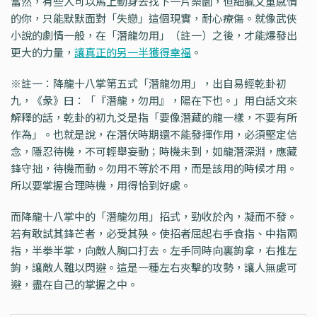
當然，有些人可以馬上動身去找下一片樂園，但細膩又重感情
的你，只能默默面對「失戀」這個現實，耐心療傷。就像武俠
小說的劇情一般，在「潛龍勿用」（註一）之後，才能爆發出
更大的力量，
讓真正的另一半獲得幸福
。
※註一：降龍十八掌第五式「潛龍勿用」，出自易經乾卦初
九，《彖》曰：「『潛龍，勿用』，陽在下也。」用白話文來
解釋的話，乾卦的初九爻是指「要像潛藏的龍一樣，不要有所
作為」。也就是說，在潛伏時期還不能發揮作用，必須堅定信
念，隱忍待機，不可輕舉妄動；時機未到，如龍潛深淵，應藏
鋒守拙，待機而動。勿用不等於不用，而是該用的時候才用。
所以要掌握合理時機，用得恰到好處。
而降龍十八掌中的「潛龍勿用」招式，勁收於內，凝而不發。
若有敢試其鋒芒者，必受其殃。使招者屈起右手食指、中指兩
指，半拳半掌，向敵人胸口打去。左手同時向裏鉤拿，右推左
鉤，讓敵人難以閃避。這是一種左右夾擊的攻勢，讓人無處可
避，盡在自己的掌握之中。