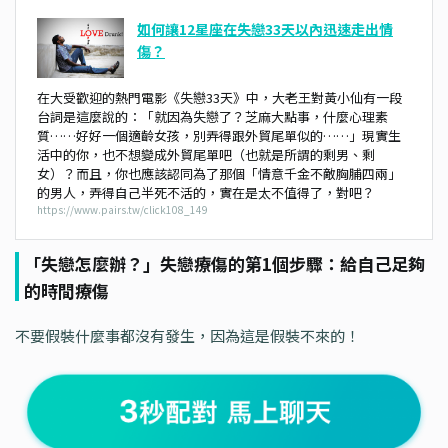
如何讓12星座在失戀33天以內迅速走出情
傷？
在大受歡迎的熱門電影《失戀33天》中，大老王對黃小仙有一段
台詞是這麼說的：「就因為失戀了？芝麻大點事，什麼心理素
質……好好一個適齡女孩，別弄得跟外貿尾單似的……」現實生
活中的你，也不想變成外貿尾單吧（也就是所謂的剩男、剩
女）？而且，你也應該認同為了那個「情意千金不敵胸脯四兩」
的男人，弄得自己半死不活的，實在是太不值得了，對吧？
https://www.pairs.tw/click108_149
「失戀怎麼辦？」失戀療傷的第1個步驟：給自己足夠
的時間療傷
不要假裝什麼事都沒有發生，因為這是假裝不來的！