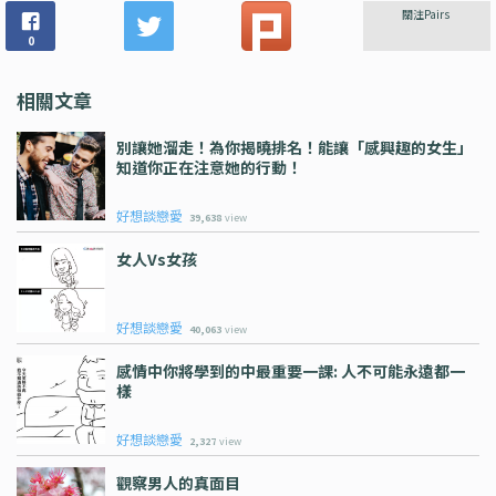
關注Pairs
0
相關文章
別讓她溜走！為你揭曉排名！能讓「感興趣的女生」
知道你正在注意她的行動！
好想談戀愛
39,638
view
女人vs女孩
好想談戀愛
40,063
view
感情中你將學到的中最重要一課: 人不可能永遠都一
樣
好想談戀愛
2,327
view
觀察男人的真面目