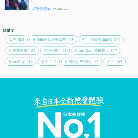
好想談戀愛
27,846
view
關鍵字
星座
485
紫微解夢＆塔羅運勢
459
Pairs派愛族編輯部
340
科技紫微網
189
亞提米斯
141
Marie Clarie美麗佳人
117
MamiBuy
114
分手
112
你說她說笑到報
110
占卜
107