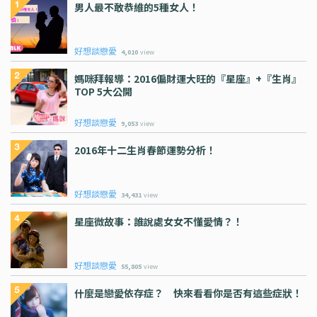
男人最不敢恭維的5種女人！
好想談戀愛
4,010
view
媽咪拜報導：2016偏財運大旺的『星座』+『生肖』
TOP 5大公開
好想談戀愛
9,053
view
2016年十二生肖春節運勢分析！
好想談戀愛
34,431
view
星座微故事：誰說處女女不懂愛情？！
好想談戀愛
55,805
view
什麼是戀愛依存症？ 快來看看你是否有這些症狀！