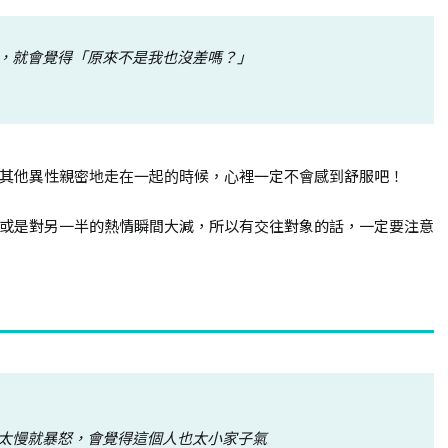
，就會覺得「原來不是我也沒差嗎？」
其他異性親密地走在一起的時候，心裡一定不會感到舒服吧！
或是對另一半的熱情瞬間大減，所以有交往對象的話，一定要注意
太慢就暴怒，會覺得這個人也太小家子氣