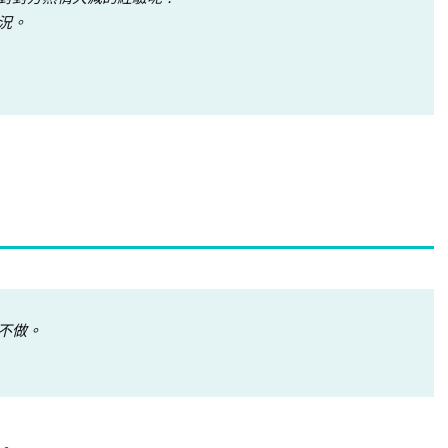
況。
不做。