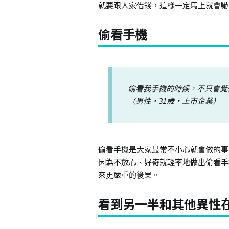
就要跟人家借錢，這樣一定馬上就會嚇
偷看手機
偷看我手機的時候，不只會覺
（男性・31歲・上市企業）
偷看手機是大家最常不小心就會做的事
因為不放心、好奇就輕率地做出偷看手
來更嚴重的後果。
看到另一半和其他異性