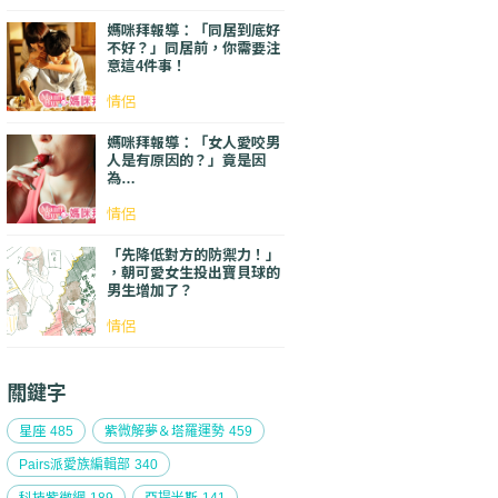
媽咪拜報導：「同居到底好
不好？」同居前，你需要注
意這4件事！
情侶
媽咪拜報導：「女人愛咬男
人是有原因的？」竟是因
為…
情侶
「先降低對方的防禦力！」
，朝可愛女生投出寶貝球的
男生增加了？
情侶
關鍵字
星座
485
紫微解夢＆塔羅運勢
459
Pairs派愛族編輯部
340