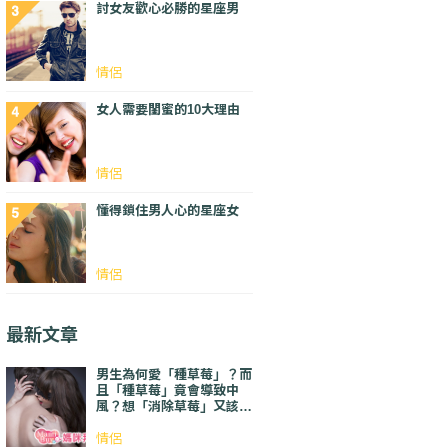
討女友歡心必勝的星座男
情侶
女人需要閨蜜的10大理由
情侶
懂得鎖住男人心的星座女
情侶
最新文章
男生為何愛「種草莓」？而
且「種草莓」竟會導致中
風？想「消除草莓」又該怎
麼做呢？
情侶