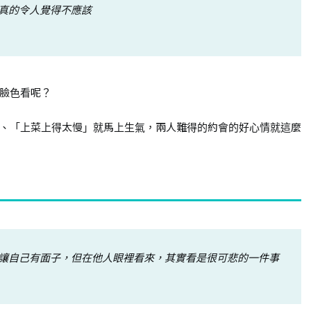
真的令人覺得不應該
臉色看呢？
、「上菜上得太慢」就馬上生氣，兩人難得的約會的好心情就這麼
讓自己有面子，但在他人眼裡看來，其實看是很可悲的一件事