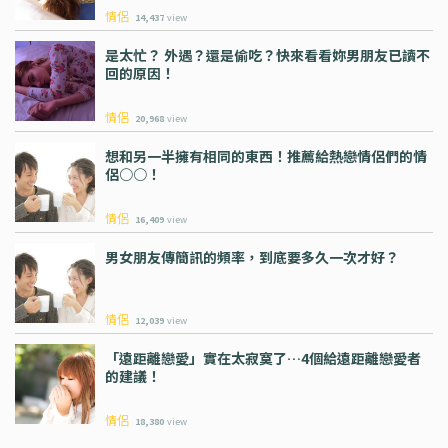
情侶
14,437
view
是太忙？ 外遇？還是偷吃？快來看看妳男朋友已讀不
回的原因！
情侶
20,968
view
想和另一半擁有相同的東西！推薦給熱戀情侶們的情
侶○○！
情侶
16,409
view
男女朋友傳簡訊的頻率，到底要多久一次才好？
情侶
12,039
view
「遠距離戀愛」實在太寂寞了…4個給遠距離戀愛者
的建議！
情侶
18,380
view