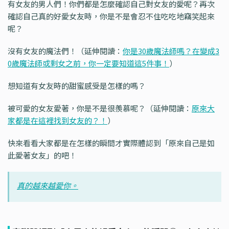
有女友的男人們！你們都是怎麼確認自己對女友的愛呢？再次
確認自己真的好愛女友時，你是不是會忍不住吃吃地竊笑起來
呢？
沒有女友的魔法們！（延伸閱讀：
你是30歲魔法師嗎？在變成3
0歲魔法師或剩女之前，你一定要知道這5件事！
）
想知道有女友時的甜蜜感受是怎樣的嗎？
被可愛的女友愛著，你是不是很羨慕呢？（延伸閱讀：
原來大
家都是在這裡找到女友的？！
）
快來看看大家都是在怎樣的瞬間才實際體認到「原來自己是如
此愛著女友」的吧！
真的越來越愛你。