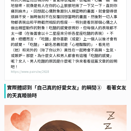
地發疼，就像是有人在你的心上狠狠地揪了一下又一下，直到你
痛到麻木」。回想起心儀對象跟別人親密時的畫面，就會變得很
煩躁不安，無時無刻不在反覆回想當時的畫面，然後對一切人事
物都表現出和平時截然相反的態度……特別是看到那個心儀之人
做出親密動作的對象！吃醋的感覺很微妙，但每個人的表現都不
太一樣（在後面會以十二星座來分析各星座吃醋的表現）。不
過，總體而言，「吃醋」是你喜歡（或愛）上一個人以後才會有
的感覺。「吃醋」，顧名思義就是「心裡酸酸的」，看見他
（她）和另外的（除了你以外）異性在一起時會不高興、生氣、
或嫉妒。那麼，為什麼女人和男人都會有這種「吃醋的感覺」
呢？女人、男人吃醋的原因是什麼呢？快來看看這篇文章的說明
吧！
https://www.pairs.tw/2618
實際體認到「自己真的好愛女友」的瞬間③ 看著女友
的天真睡臉時