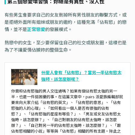
第三個戀愛壞習慣：妳總是有異性、沒人性
有些男生會要求自己的女友刪掉所有男性朋友的聯繫方式，或
是拒絕外面所有姐妹或朋友的邀約，這種充滿「佔有慾」的戀
情，並不是
正常戀愛
的發展模式。
熱戀中的女生，至少要保留住自己的社交或朋友圈，這樣也是
為了不讓愛情佔據妳的整個生命。
什麼人會有「佔有慾」？當另一半佔有慾太
強時，該怎麼辦呢？
你曾和佔有慾強的男人交往過嗎？如果有個佔有慾太強的另一
半，也是一件挺困擾的事。在這篇文章中，pairs 派愛族編輯部就
要來向大家介紹「佔有慾的英文」、「佔有慾的意思」、「佔有
慾強的人的心理」、「如何看出一個人是否有很強的佔有
慾？」、「佔有慾強的星座有哪些？」、「男友或女友佔有慾太
強時，該怎麼辦？」、「自己對朋友的佔有慾太強時，該怎麼
辦？」、「自己對另一半的佔有慾太強時，該怎麼辦？」、「跟
佔有慾相關的小說」等等與「佔有慾」相關的所有主題。除此之