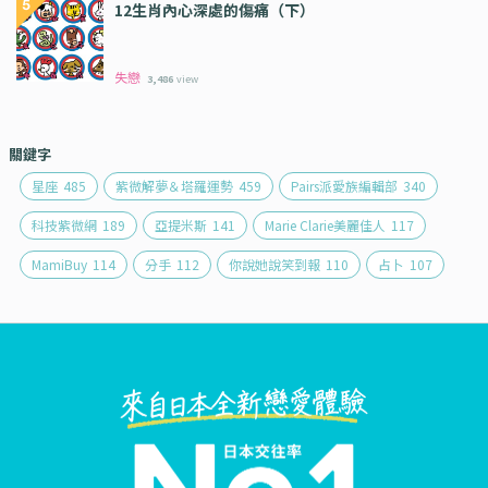
12生肖內心深處的傷痛（下）
失戀
3,486
view
關鍵字
星座
485
紫微解夢＆塔羅運勢
459
Pairs派愛族編輯部
340
科技紫微網
189
亞提米斯
141
Marie Clarie美麗佳人
117
MamiBuy
114
分手
112
你說她說笑到報
110
占卜
107