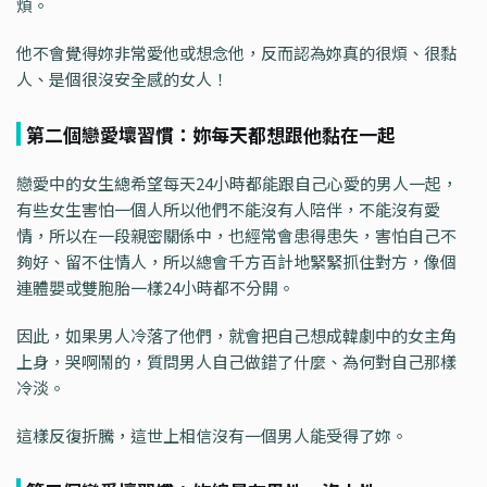
煩。
他不會覺得妳非常愛他或想念他，反而認為妳真的很煩、很黏
人、是個很沒安全感的女人！
第二個戀愛壞習慣：妳每天都想跟他黏在一起
戀愛中的女生總希望每天24小時都能跟自己心愛的男人一起，
有些女生害怕一個人所以他們不能沒有人陪伴，不能沒有愛
情，所以在一段親密關係中，也經常會患得患失，害怕自己不
夠好、留不住情人，所以總會千方百計地緊緊抓住對方，像個
連體嬰或雙胞胎一樣24小時都不分開。
因此，如果男人冷落了他們，就會把自己想成韓劇中的女主角
上身，哭啊鬧的，質問男人自己做錯了什麼、為何對自己那樣
冷淡。
這樣反復折騰，這世上相信沒有一個男人能受得了妳。