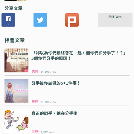
分享文章
關注Pairs
0
相關文章
「妳以為你們最終會在一起，但你們卻分手了！？」
5個你們分手的原因！
失戀
24,506
view
分手後你該做的5+1件事！
失戀
27,698
view
真正的戰爭，總在分手後
失戀
2,977
view