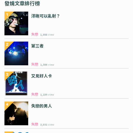
發燒文章排行榜
洋砲可以亂射？
失戀
1,086
view
第三者
失戀
1,386
view
又見好人卡
失戀
1,189
view
失戀的男人
失戀
3,031
view