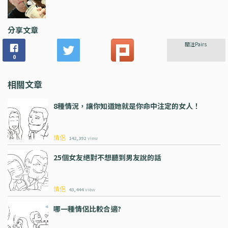
分享文章
關注Pairs
0
相關文章
8種情況，讓你知道她就是你命中注定的女人！
情侶
142,392
view
25個女友絕對不想聽到男友說的話
情侶
43,444
view
哪一種情侶比較合適?