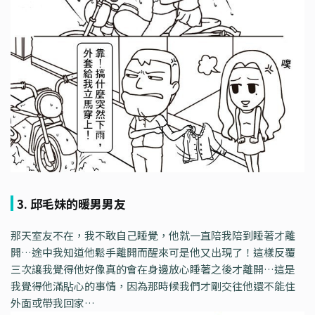
3. 邱毛妹的暖男男友
那天室友不在，我不敢自己睡覺，他就一直陪我陪到睡著才離
開…途中我知道他鬆手離開而醒來可是他又出現了！這樣反覆
三次讓我覺得他好像真的會在身邊放心睡著之後才離開…這是
我覺得他滿貼心的事情，因為那時候我們才剛交往他還不能住
外面或帶我回家…