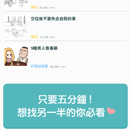
情侶
61,051
view
交往後不要失去自我的事
情侶
73,236
view
9種男人像毒藥
好想談戀愛
36,668
view