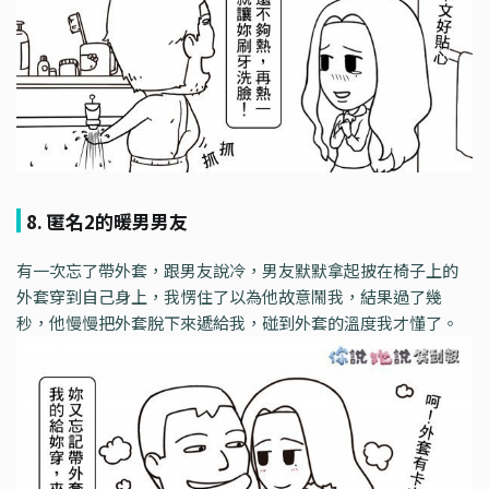
8. 匿名2的暖男男友
有一次忘了帶外套，跟男友說冷，男友默默拿起披在椅子上的
外套穿到自己身上，我愣住了以為他故意鬧我，結果過了幾
秒，他慢慢把外套脫下來遞給我，碰到外套的溫度我才懂了。