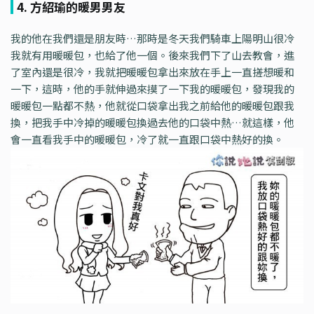
4. 方紹瑜的暖男男友
我的他在我們還是朋友時…那時是冬天我們騎車上陽明山很冷
我就有用暖暖包，也給了他一個。後來我們下了山去教會，進
了室內還是很冷，我就把暖暖包拿出來放在手上一直搓想暖和
一下，這時，他的手就伸過來摸了一下我的暖暖包，發現我的
暖暖包一點都不熱，他就從口袋拿出我之前給他的暖暖包跟我
換，把我手中冷掉的暖暖包換過去他的口袋中熱…就這樣，他
會一直看我手中的暖暖包，冷了就一直跟口袋中熱好的換。