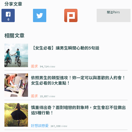
分享文章
關注Pairs
0
相關文章
【女生必看】讓男生瞬間心動的5句話
追求
94,714
view
依照男生的類型進攻！妳一定可以與喜歡的人約會！
女生必看的3大重點！
追求
15,857
view
慎重得出奇？面對暗戀的對象時，女生會忍不住做出
這5種行動！
好想談戀愛
167,338
view