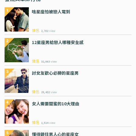
啥星座怕被戀人電到
情侶
2,702
view
12星座男給戀人哪種安全感
情侶
32,063
view
討女友歡心必勝的星座男
情侶
29,432
view
女人需要閨蜜的10大理由
情侶
1,514
view
懂得鎖住男人心的星座女