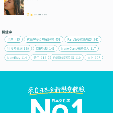
情侶
35,795
view
關鍵字
星座
485
紫微解夢＆塔羅運勢
459
Pairs派愛族編輯部
340
科技紫微網
189
亞提米斯
141
Marie Clarie美麗佳人
117
MamiBuy
114
分手
112
你說她說笑到報
110
占卜
107