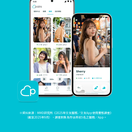
※資料來源：MMD研究所《2025年交友服務／交友App使用實態調查》
（截至2025年9月），調查對象為市佔率前5名之服務／App。