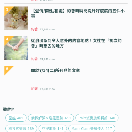
【愛情/兩性/相處】約會時瞬間提升好感度的五件小
事
約會
57,808
view
從浪漫系到令人意外的約會地點！女性在「初次約
會」時想去的地方
約會
15,072
view
關於7/14(二)所刊登的文章
約會
17,339
view
關鍵字
星座
485
紫微解夢＆塔羅運勢
459
Pairs派愛族編輯部
340
科技紫微網
189
亞提米斯
141
Marie Clarie美麗佳人
117