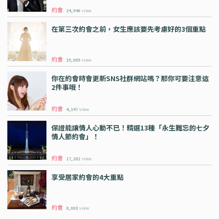
約會
24,946
view
在第三次約會之前，女生應該要先考慮好的3個重點
約會
19,089
view
你在約會時會更新SNS社群網站嗎？那你可要注意這
2件事哦！
約會
4,147
view
保證能讓情人心動不已！精選13種「永生難忘的七夕
情人節約會」！
約會
17,281
view
享受居家約會的4大重點
約會
8,003
view