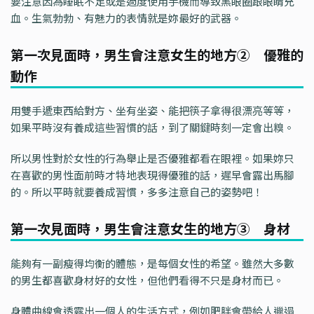
要注意因為睡眠不足或是過度使用手機而導致黑眼圈跟眼睛充
血。生氣勃勃、有魅力的表情就是妳最好的武器。
第一次見面時，男生會注意女生的地方② 優雅的
動作
用雙手遞東西給對方、坐有坐姿、能把筷子拿得很漂亮等等，
如果平時沒有養成這些習慣的話，到了關鍵時刻一定會出糗。
所以男性對於女性的行為舉止是否優雅都看在眼裡。如果妳只
在喜歡的男性面前時才特地表現得優雅的話，遲早會露出馬腳
的。所以平時就要養成習慣，多多注意自己的姿勢吧！
第一次見面時，男生會注意女生的地方③ 身材
能夠有一副瘦得均衡的體態，是每個女性的希望。雖然大多數
的男生都喜歡身材好的女性，但他們看得不只是身材而已。
身體曲線會透露出一個人的生活方式，例如肥胖會帶給人邋遢