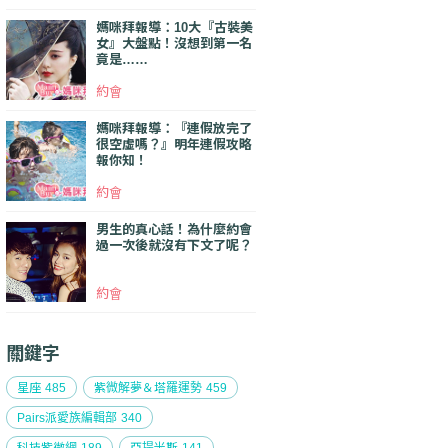
媽咪拜報導：10大『古裝美
女』大盤點！沒想到第一名
竟是……
約會
媽咪拜報導：『連假放完了
很空虛嗎？』明年連假攻略
報你知！
約會
男生的真心話！為什麼約會
過一次後就沒有下文了呢？
約會
關鍵字
星座
485
紫微解夢＆塔羅運勢
459
Pairs派愛族編輯部
340