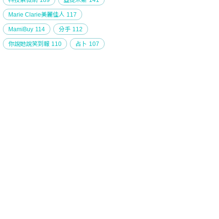
科技紫微網
189
亞提米斯
141
Marie Clarie美麗佳人
117
MamiBuy
114
分手
112
你說她說笑到報
110
占卜
107