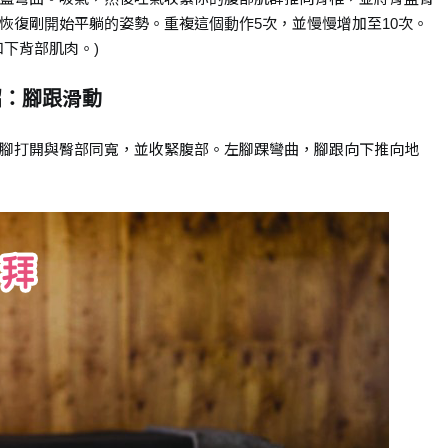
恢復剛開始平躺的姿勢。重複這個動作5次，並慢慢增加至10次。
下背部肌肉。)
招：腳跟滑動
腳打開與臀部同寬，並收緊腹部。左腳踝彎曲，腳跟向下推向地