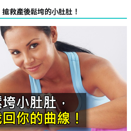
，搶救產後鬆垮的小肚肚！