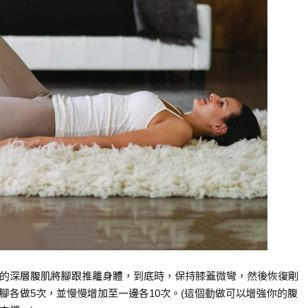
的深層腹肌將腳跟推離身體，到底時，保持膝蓋微彎，然後恢復剛
腳各做5次，並慢慢增加至一邊各10次。(這個動做可以增強你的腹