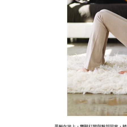
平躺在地上，雙腳打開與臀部同寬，膝