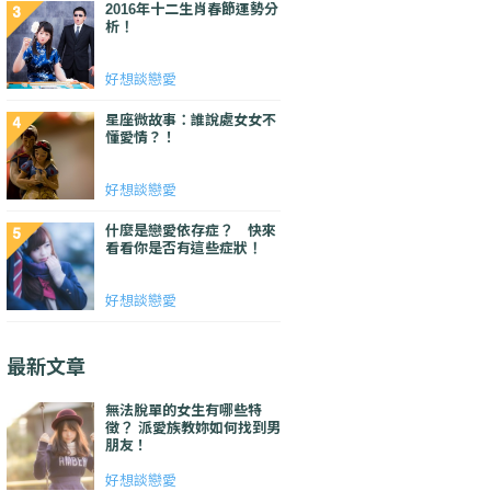
2016年十二生肖春節運勢分
析！
好想談戀愛
星座微故事：誰說處女女不
懂愛情？！
好想談戀愛
什麼是戀愛依存症？ 快來
看看你是否有這些症狀！
好想談戀愛
最新文章
無法脫單的女生有哪些特
徵？ 派愛族教妳如何找到男
朋友！
好想談戀愛