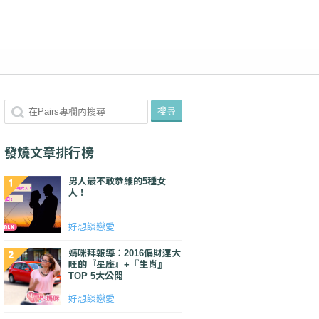
發燒文章排行榜
男人最不敢恭維的5種女
人！
好想談戀愛
媽咪拜報導：2016偏財運大
旺的『星座』+『生肖』
TOP 5大公開
好想談戀愛