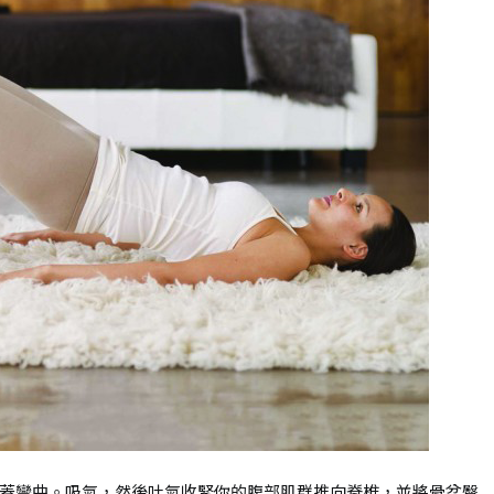
蓋彎曲。吸氣，然後吐氣收緊你的腹部肌群推向脊椎，並將骨盆臀