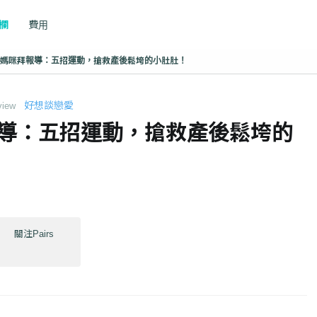
專欄
費用
媽咪拜報導：五招運動，搶救產後鬆垮的小肚肚！
好想談戀愛
view
導：五招運動，搶救產後鬆垮的
關注Pairs