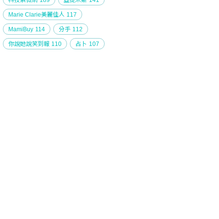
科技紫微網
189
亞提米斯
141
Marie Clarie美麗佳人
117
MamiBuy
114
分手
112
你說她說笑到報
110
占卜
107