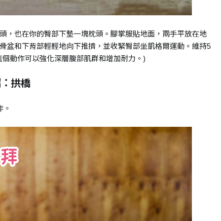
頭，也在你的臀部下墊一塊枕頭。腳掌服貼地面，兩手平放在地
骨盆和下背部輕輕地向下推擠，並收緊臀部坐凱格爾運動。維持5
這個動作可以強化深層腹部肌群和增加耐力。)
招：拱橋
作。