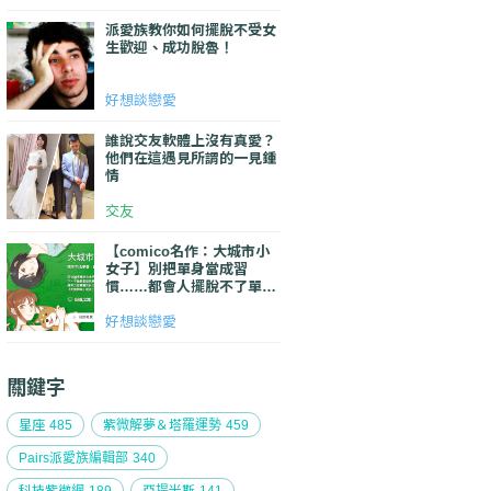
派愛族教你如何擺脫不受女
生歡迎、成功脫魯！
好想談戀愛
誰說交友軟體上沒有真愛？
他們在這遇見所謂的一見鍾
情
交友
【comico名作：大城市小
女子】別把單身當成習
慣……都會人擺脫不了單身
的原因＆破解單身的方法！
好想談戀愛
關鍵字
星座
485
紫微解夢＆塔羅運勢
459
Pairs派愛族編輯部
340