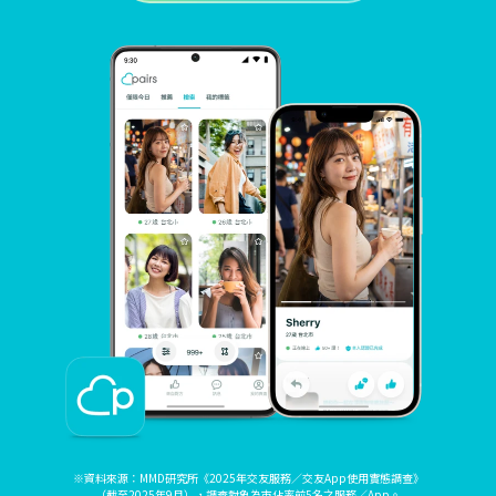
※資料來源：MMD研究所《2025年交友服務／交友App使用實態調查》
（截至2025年9月），調查對象為市佔率前5名之服務／App。