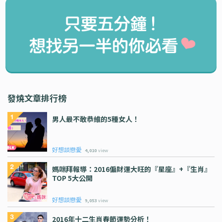
發燒文章排行榜
男人最不敢恭維的5種女人！
好想談戀愛
4,010
view
媽咪拜報導：2016偏財運大旺的『星座』+『生肖』
TOP 5大公開
好想談戀愛
9,053
view
2016年十二生肖春節運勢分析！