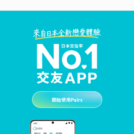
開始使用Pairs