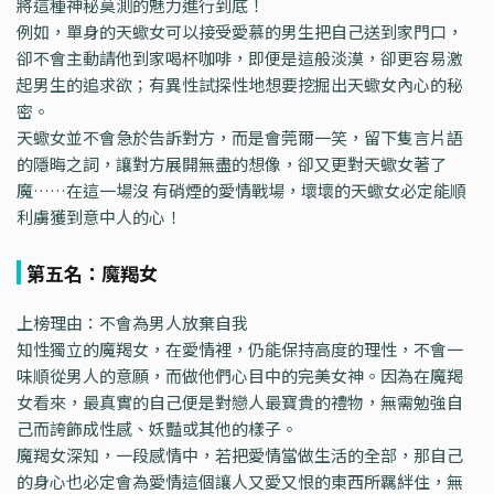
將這種神秘莫測的魅力進行到底！
例如，單身的天蠍女可以接受愛慕的男生把自己送到家門口，
卻不會主動請他到家喝杯咖啡，即便是這般淡漠，卻更容易激
起男生的追求欲；有異性試探性地想要挖掘出天蠍女內心的秘
密。
天蠍女並不會急於告訴對方，而是會莞爾一笑，留下隻言片語
的隱晦之詞，讓對方展開無盡的想像，卻又更對天蠍女著了
魔……在這一場沒 有硝煙的愛情戰場，壞壞的天蠍女必定能順
利虜獲到意中人的心！
第五名：魔羯女
上榜理由：不會為男人放棄自我
知性獨立的魔羯女，在愛情裡，仍能保持高度的理性，不會一
味順從男人的意願，而做他們心目中的完美女神。因為在魔羯
女看來，最真實的自己便是對戀人最寶貴的禮物，無需勉強自
己而誇飾成性感、妖豔或其他的樣子。
魔羯女深知，一段感情中，若把愛情當做生活的全部，那自己
的身心也必定會為愛情這個讓人又愛又恨的東西所羈絆住，無