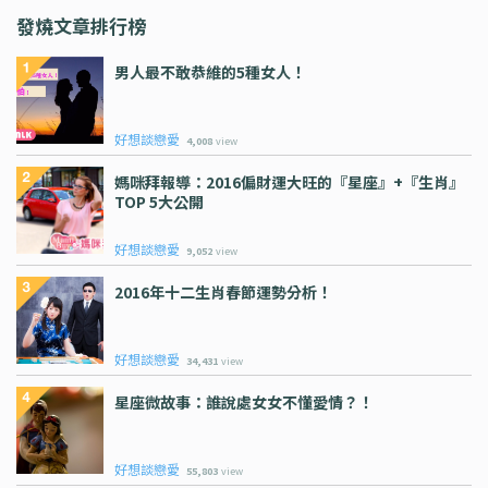
發燒文章排行榜
男人最不敢恭維的5種女人！
好想談戀愛
4,008
view
媽咪拜報導：2016偏財運大旺的『星座』+『生肖』
TOP 5大公開
好想談戀愛
9,052
view
2016年十二生肖春節運勢分析！
好想談戀愛
34,431
view
星座微故事：誰說處女女不懂愛情？！
好想談戀愛
55,803
view