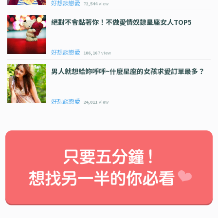
好想談戀愛
72,544
view
絕對不會黏著你！不做愛情奴隸星座女人TOP5
好想談戀愛
106,167
view
男人就想給妳呼呼~什麼星座的女孩求愛訂單最多？
好想談戀愛
24,011
view