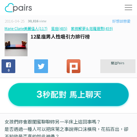
2016-04-25
30,816
view
好想談戀愛
Marie Clarie美麗佳人(117)
星座(485)
紫微解夢＆塔羅運勢(459)
12星座男人性吸引力排行榜
關注Pairs
0
女孩們妳會跟閨蜜聊聊妳另一半床上這回事嗎？
是否遇過一種人可以把床第之事說得口沫橫飛，花招百出，卻
不知他是否真的如此神勇？