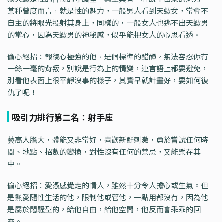
某種曾度而言，就是性的魅力，一般男人看到天蠍女，常會不
自主的將眼光投射其身上，同樣的，一般女人也逃不出天蠍男
的掌心，因為天蠍男的神秘感，似乎能把女人的心思看透。
偷心絕招：報復心極強的他，是個標準的醋醰，無法容忍你有
一絲一毫的背叛，別說是行為上的情變，連言語上都要避免，
別看他表面上很平靜沒事的樣子，其實早就計畫好，要如何復
仇了呢！
吸引力排行第二名：射手座
藝高人膽大，體能又非常好，喜歡新鮮刺激，勇於嘗試任何時
間、地點、招數的變換，對性沒有任何的禁忌，又能樂在其
中。
偷心絕招：愛憑感覺走的情人，雖然十分令人擔心或生氣。但
是熱愛隨性生活的他，限制他或管他，一點用都沒有，因為他
是屬於悶騷型的，給他自由，給他空間，他反而會乖乖的回
來。