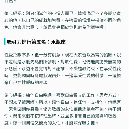
百出。
偷心絕招：別只想當他的小情人而已，這樣滿足不了多變又貪
心的他，以自己的成就加智慧，在適當的情境中扮演不同的角
色，他會非常窩心，並且會專情於你也肯為你犧牲喔！
吸引力排行第五名：水瓶座
性愛招數不多，但十分有創意，現在大家習以為常的招數，說
不定就是水瓶先驅們所發明，對於性愛，他們能夠拋去無謂的
罪惡感，永遠不會覺得對不起誰，不受禮教約束，在享受性愛
時，更能夠同時身處狀況內外，一邊享受性愛的刺激，一邊觀
察自己在性愛時的表現。
偷心絕招：給他自由晚婚，喜歡自由獨立的工作，思考方式，
不想太早被束縛，所以，讓他自由、信任他、支持他，他總有
一天會回到你身邊。優秀敏銳的女性讓他永遠看不透、猜不到
你，偶爾來個不按牌理出牌，並且多培養自己的知識和敏銳
度，做一個自信又優秀的女性，才能深深吸引他。