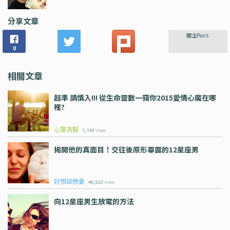
分享文章
關注Pairs
0
相關文章
超準 請慎入!!! 從生命靈數一窺你2015愛情心魔在哪
裡?
心理測驗
7,730
view
揭開他的真面目！交往後原形畢露的12星座男
好想談戀愛
49,522
view
向12星座男生放電的方法