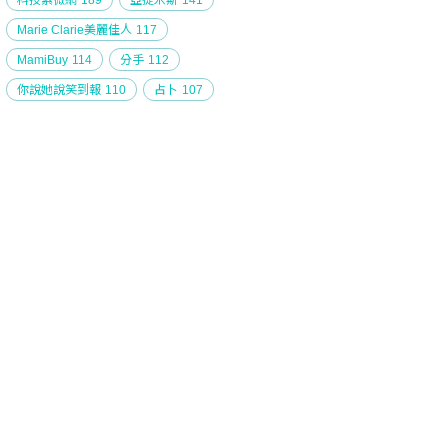
科技紫微網
189
亞提米斯
141
Marie Clarie美麗佳人
117
MamiBuy
114
分手
112
你說她說笑到報
110
占卜
107