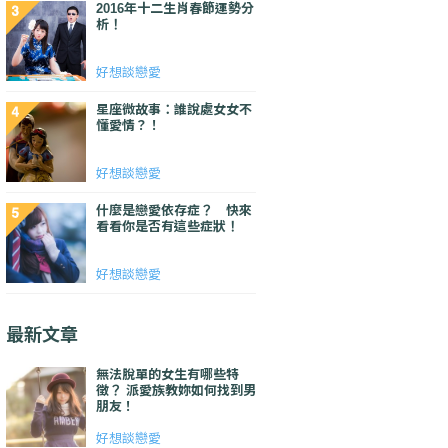
2016年十二生肖春節運勢分
析！
好想談戀愛
星座微故事：誰說處女女不
懂愛情？！
好想談戀愛
什麼是戀愛依存症？ 快來
看看你是否有這些症狀！
好想談戀愛
最新文章
無法脫單的女生有哪些特
徵？ 派愛族教妳如何找到男
朋友！
好想談戀愛