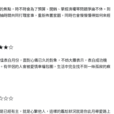
的焦點，時不時會為了預算、開銷、掌經濟權等問題爭論不休。到
抽時間共同打理家事，重新佈置家園，同時也會慢慢懂得如何來經
★★☆
最佳表白月份，面對心儀已久的對象，不妨大膽表示，表白成功機
。有伴侶的人會被愛情幸福包圍，生活中完全找不到一絲孤寂的痕
☆☆☆
是已經有主，就是心繫他人，這樣的尷尬狀況就是你此月尋愛路上