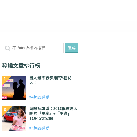
發燒文章排行榜
男人最不敢恭維的5種女
人！
好想談戀愛
媽咪拜報導：2016偏財運大
旺的『星座』+『生肖』
TOP 5大公開
好想談戀愛