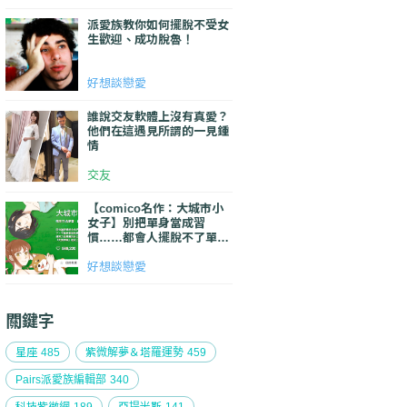
派愛族教你如何擺脫不受女
生歡迎、成功脫魯！
好想談戀愛
誰說交友軟體上沒有真愛？
他們在這遇見所謂的一見鍾
情
交友
【comico名作：大城市小
女子】別把單身當成習
慣……都會人擺脫不了單身
的原因＆破解單身的方法！
好想談戀愛
關鍵字
星座
485
紫微解夢＆塔羅運勢
459
Pairs派愛族編輯部
340