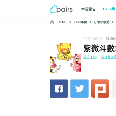
幸福報告
Pairs
HOME
Pairs專欄
好想談戀愛
2016-06-07
33,204
紫微斗數
分手(112)
科技紫微網(