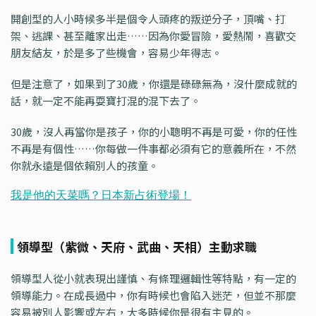
開創型的人小時候多半是個令人頭疼的叛逆分子，頂嘴、打
架、逃課、甚至離家出走……因為你愛冒險，愛熱鬧，喜歡交
朋友結友，於是多了些機會，容易少年得志。
但是注意了，如果到了30歲，你還是碌碌無為，沒什麼成就的
話，就一定不能再耍寶打混的混下去了。
30歲，沒人再當你是孩子，你的小聰明不再是可愛，你的任性
不再是有個性……你每做一件事都必須有它的意義所在，不然
你就永遠是個依賴別人的孩童。
領導型（紫微、天府、武曲、天相）主動求職
領導型人從小就表現出謹慎、有條理邏輯性等特點，有一定的
領導能力。在成長過中，你有時候也會陷入迷茫，但並不那麼
容易被別人影響或左右，大多時候你是很有主見的。