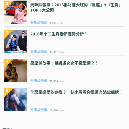
媽咪拜報導：2016偏財運大旺的『星座』+『生肖』
TOP 5大公開
好想談戀愛
9,053
view
2016年十二生肖春節運勢分析！
好想談戀愛
34,431
view
星座微故事：誰說處女女不懂愛情？！
好想談戀愛
55,804
view
什麼是戀愛依存症？ 快來看看你是否有這些症狀！
好想談戀愛
27,846
view