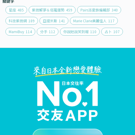
關鍵字
星座
485
紫微解夢＆塔羅運勢
459
Pairs派愛族編輯部
340
科技紫微網
189
亞提米斯
141
Marie Clarie美麗佳人
117
MamiBuy
114
分手
112
你說她說笑到報
110
占卜
107