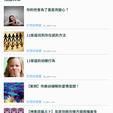
你的他會為了甚麼而變心？
好想談戀愛
37,424
view
12星座找到存在感的方法
好想談戀愛
35,290
view
12星座的幼稚行為
好想談戀愛
43,164
view
【紫微】你最該破解的愛情習題！
好想談戀愛
3,191
view
【神準塔羅占卜】年底你將在哪方面收穫最多