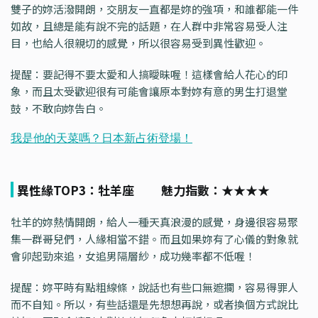
雙子的妳活潑開朗，交朋友一直都是妳的強項，和誰都能一件
如故，且總是能有說不完的話題，在人群中非常容易受人注
目，也給人很親切的感覺，所以很容易受到異性歡迎。
提醒：要記得不要太愛和人搞曖昧喔！這樣會給人花心的印
象，而且太受歡迎很有可能會讓原本對妳有意的男生打退堂
鼓，不敢向妳告白。
異性緣TOP3：牡羊座 魅力指數：★★★★
牡羊的妳熱情開朗，給人一種天真浪漫的感覺，身邊很容易聚
集一群哥兒們，人緣相當不錯。而且如果妳有了心儀的對象就
會卯起勁來追，女追男隔層紗，成功幾率都不低喔！
提醒：妳平時有點粗線條，說話也有些口無遮攔，容易得罪人
而不自知。所以，有些話還是先想想再說，或者換個方式說比