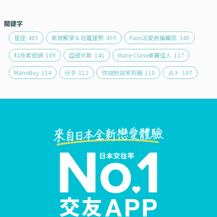
關鍵字
星座
485
紫微解夢＆塔羅運勢
459
Pairs派愛族編輯部
340
科技紫微網
189
亞提米斯
141
Marie Clarie美麗佳人
117
MamiBuy
114
分手
112
你說她說笑到報
110
占卜
107