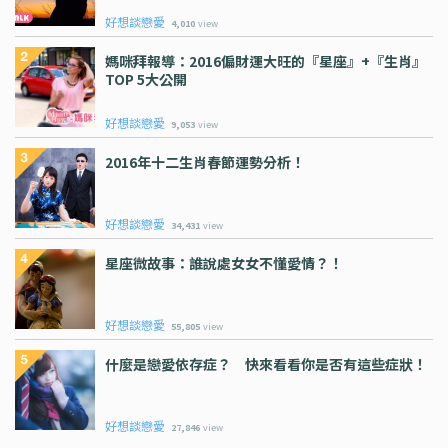
好想談戀愛
4,010
view
媽咪拜報導：2016偏財運大旺的『星座』+『生肖』
TOP 5大公開
好想談戀愛
9,053
view
2016年十二生肖春節運勢分析！
好想談戀愛
34,431
view
星座微故事：誰說處女女不懂愛情？！
好想談戀愛
55,805
view
什麼是戀愛依存症？ 快來看看你是否有這些症狀！
好想談戀愛
27,846
view