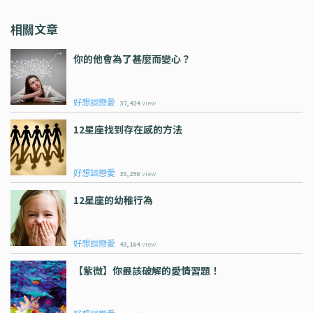
相關文章
你的他會為了甚麼而變心？
好想談戀愛
37,424
view
12星座找到存在感的方法
好想談戀愛
35,290
view
12星座的幼稚行為
好想談戀愛
43,164
view
【紫微】你最該破解的愛情習題！