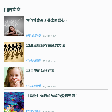
相關文章
你的他會為了甚麼而變心？
好想談戀愛
37,424
view
12星座找到存在感的方法
好想談戀愛
35,290
view
12星座的幼稚行為
好想談戀愛
43,164
view
【紫微】你最該破解的愛情習題！
好想談戀愛
3,192
view