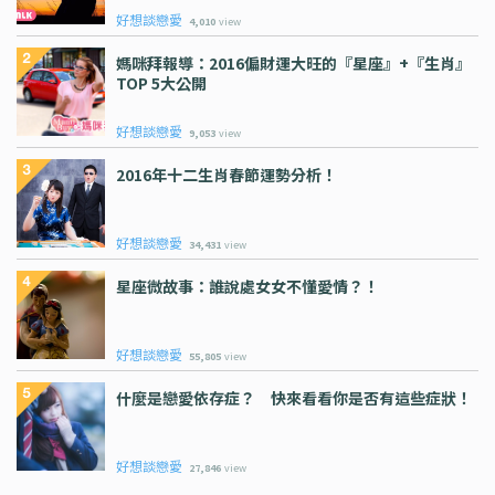
好想談戀愛
4,010
view
媽咪拜報導：2016偏財運大旺的『星座』+『生肖』
TOP 5大公開
好想談戀愛
9,053
view
2016年十二生肖春節運勢分析！
好想談戀愛
34,431
view
星座微故事：誰說處女女不懂愛情？！
好想談戀愛
55,805
view
什麼是戀愛依存症？ 快來看看你是否有這些症狀！
好想談戀愛
27,846
view