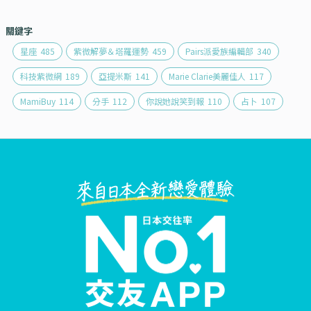
關鍵字
星座
485
紫微解夢＆塔羅運勢
459
Pairs派愛族編輯部
340
科技紫微網
189
亞提米斯
141
Marie Clarie美麗佳人
117
MamiBuy
114
分手
112
你說她說笑到報
110
占卜
107