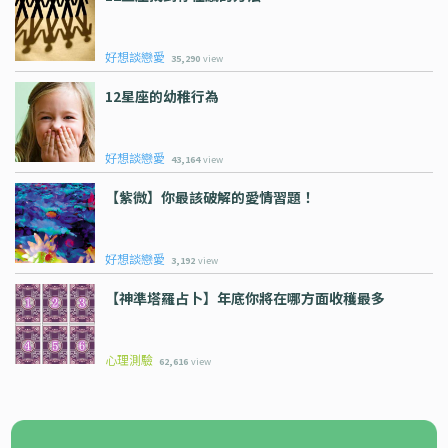
好想談戀愛
35,290
view
12星座的幼稚行為
好想談戀愛
43,164
view
【紫微】你最該破解的愛情習題！
好想談戀愛
3,192
view
【神準塔羅占卜】年底你將在哪方面收穫最多
心理測驗
62,616
view