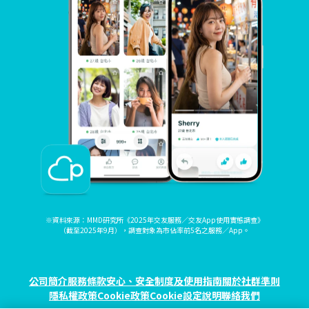
※資料來源：MMD研究所《2025年交友服務／交友App使用實態調查》
（截至2025年9月），調查對象為市佔率前5名之服務／App。
公司簡介
服務條款
安心、安全制度及使用指南
關於社群準則
隱私權政策
Cookie政策
Cookie設定
說明
聯絡我們