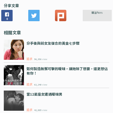
分享文章
關注Pairs
0
相關文章
分手後與前女友復合的黃金七步驟
追求
96,356
view
如何製造無懈可擊的曖昧，讓她除了想要，還更想佔
有你！
追求
62,240
view
當12星座女遭遇曖昧男
追求
42,885
view