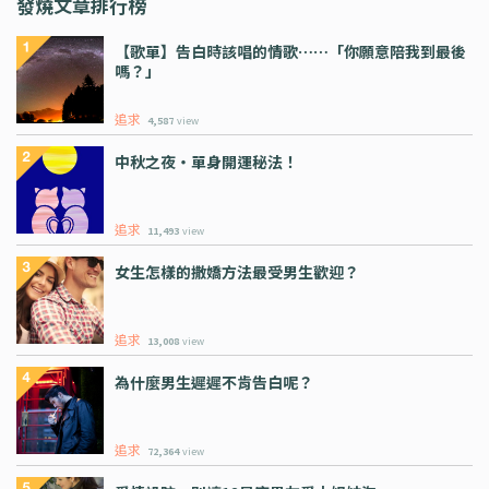
發燒文章排行榜
【歌單】告白時該唱的情歌⋯⋯「你願意陪我到最後
嗎？」
追求
4,587
view
中秋之夜・單身開運秘法！
追求
11,493
view
女生怎樣的撒嬌方法最受男生歡迎？
追求
13,008
view
為什麼男生遲遲不肯告白呢？
追求
72,364
view