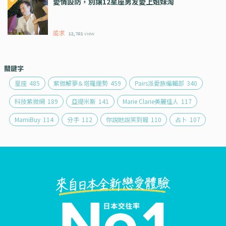
愛情設防，別讓12星座男友愛上姐妹淘
追求
12,701
view
關鍵字
星座
485
紫微解夢＆塔羅運勢
459
Pairs派愛族編輯部
340
科技紫微網
189
亞提米斯
141
Marie Clarie美麗佳人
117
MamiBuy
114
分手
112
你說她說笑到報
110
占卜
107