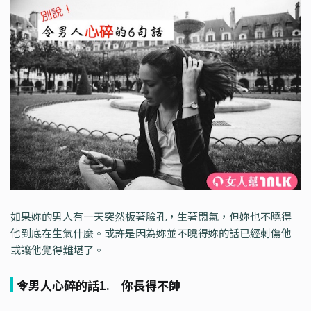
如果妳的男人有一天突然板著臉孔，生著悶氣，但妳也不曉得
他到底在生氣什麼。或許是因為妳並不曉得妳的話已經刺傷他
或讓他覺得難堪了。
令男人心碎的話1. 你長得不帥