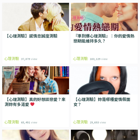
【心理測驗】感情忠誠度測驗
『準到爆心理測驗』：你的愛情熱
戀期能維持多久？
心理測驗
心理測驗
37,079
view
103,129
view
【心理測驗】真的好想談戀愛？來
【心理測驗】妳是哪種愛情假面
測妳有多渴愛
女？
心理測驗
心理測驗
65,491
view
29,693
view