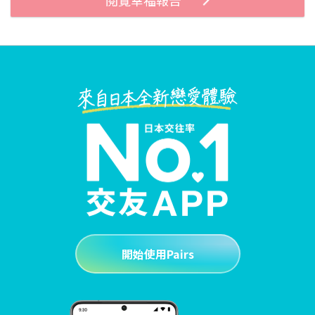
開始使用Pairs