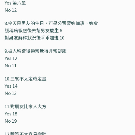
Yes 第六型
No 12
8.今天是男友的生日，可是公司要妳加班，妳會
謊稱病假然後去幫男友慶生 6
對男友解釋狀況後乖乖加班 10
9.被人稱讚後通常覺得非常舒服
Yes 12
No 11
10.三餐不太定時定量
Yes 14
No 13
11.對朋友比家人大方
Yes 18
No 19
12.體質不太容易變胖