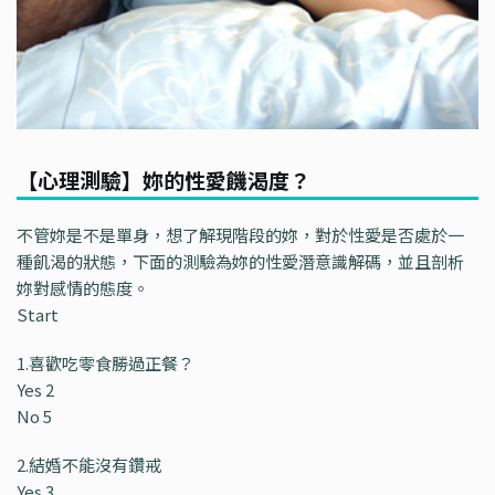
【心理測驗】妳的性愛饑渴度？
不管妳是不是單身，想了解現階段的妳，對於性愛是否處於一
種飢渴的狀態，下面的測驗為妳的性愛潛意識解碼，並且剖析
妳對感情的態度。
Start
1.喜歡吃零食勝過正餐？
Yes 2
No 5
2.結婚不能沒有鑽戒
Yes 3