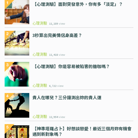
【心理測驗】面對突發意外，你有多「淡定」？
心理測驗
11,189
view
3秒算出完美情侶身高差？
心理測驗
11,418
view
【心理測驗】你是容易被陷害的雖咖嗎？
心理測驗
6,722
view
貴人在哪兒？三分鐘測出妳的貴人運
心理測驗
12,954
view
【神準塔羅占卜】好想談戀愛！最近三個月妳有機會
遇到新對象嗎？