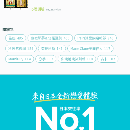
心理測驗
53,293
view
關鍵字
星座
485
紫微解夢＆塔羅運勢
459
Pairs派愛族編輯部
340
科技紫微網
189
亞提米斯
141
Marie Clarie美麗佳人
117
MamiBuy
114
分手
112
你說她說笑到報
110
占卜
107