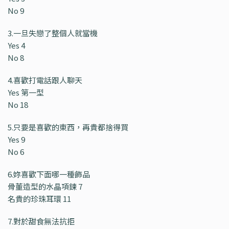
No 9
3.一旦失戀了整個人就當機
Yes 4
No 8
4.喜歡打電話跟人聊天
Yes 第一型
No 18
5.只要是喜歡的東西，再貴都捨得買
Yes 9
No 6
6.妳喜歡下面哪一種飾品
骨董造型的水晶項鍊 7
名貴的珍珠耳環 11
7.對於甜食無法抗拒