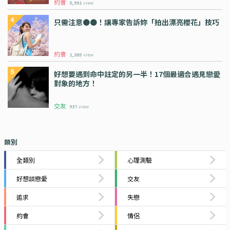
約會
5,991
view
只需注意●●！讓專家告訴妳「拍出漂亮櫻花」技巧
約會
1,385
view
好想要遇到命中註定的另一半！17個最適合遇見戀愛
對象的地方！
交友
937
view
類別
全類別
心理測驗
好想談戀愛
交友
追求
失戀
約會
情侶