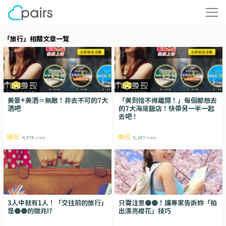
「旅行」相關文章一覽
美景+美酒＝無敵！非去不可的7大
「美到捨不得離開！」每個都想去
酒吧
的7大海底飯店！快帶另一半一起
去吧！
情侶
情侶
4,575
view
9,207
view
3人中就有1人！「交往前的旅行」
只需注意●●！讓專家告訴妳「拍
是●●的徵兆!?
出漂亮櫻花」技巧