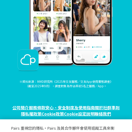
※資料來源：MMD研究所《2025年交友服務／交友App使用實態調查》
（截至2025年9月），調查對象為市佔率前5名之服務／App。
公司簡介
服務條款
安心、安全制度及使用指南
關於社群準則
隱私權政策
Cookie政策
Cookie設定
說明
聯絡我們
Pairs 重視您的隱私。Pairs 及其合作夥伴會使用追蹤工具來衡
© eureka, Inc. All rights reserved.