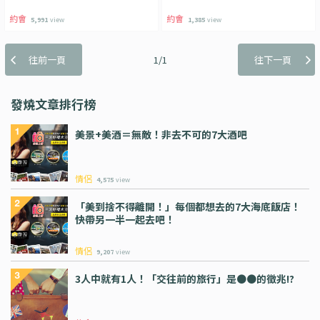
約會
約會
5,991
view
1,385
view
往前一頁
1/1
往下一頁
發燒文章排行榜
美景+美酒＝無敵！非去不可的7大酒吧
情侶
4,575
view
「美到捨不得離開！」每個都想去的7大海底飯店！
快帶另一半一起去吧！
情侶
9,207
view
3人中就有1人！「交往前的旅行」是●●的徵兆!?