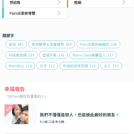
想結婚
婚姻
Pairs派愛族導覽
關鍵字
星座
485
紫微解夢＆塔羅運勢
459
Pairs派愛族編輯部
340
科技紫微網
189
亞提米斯
141
Marie Clarie美麗佳人
117
MamiBuy
114
分手
112
你說她說笑到報
110
占卜
107
幸福報告
「在Pairs裡找到重要的人」
我們不僅僅是戀人，也是彼此最好的朋友。
K小姐 22歳 彰化縣