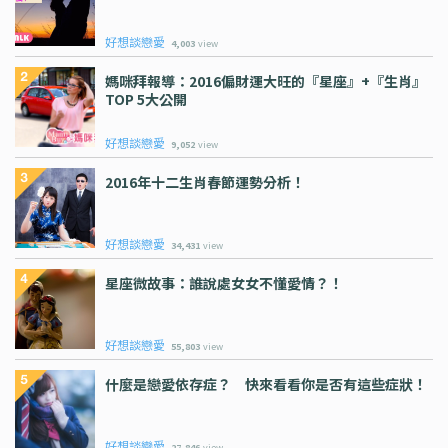
好想談戀愛
4,003
view
媽咪拜報導：2016偏財運大旺的『星座』+『生肖』
TOP 5大公開
好想談戀愛
9,052
view
2016年十二生肖春節運勢分析！
好想談戀愛
34,431
view
星座微故事：誰說處女女不懂愛情？！
好想談戀愛
55,803
view
什麼是戀愛依存症？ 快來看看你是否有這些症狀！
好想談戀愛
27,846
view