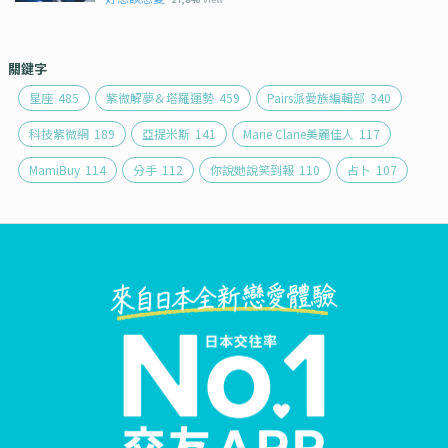
關鍵字
星座
485
紫微解夢＆塔羅運勢
459
Pairs派愛族編輯部
340
科技紫微網
189
亞提米斯
141
Marie Clarie美麗佳人
117
MamiBuy
114
分手
112
你說她說笑到報
110
占卜
107