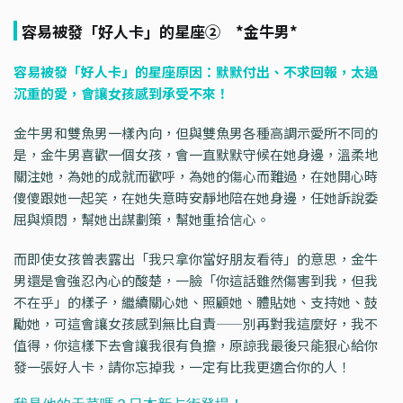
容易被發「好人卡」的星座② *金牛男*
容易被發「好人卡」的星座原因：默默付出、不求回報，太過
沉重的愛，會讓女孩感到承受不來！
金牛男和雙魚男一樣內向，但與雙魚男各種高調示愛所不同的
是，金牛男喜歡一個女孩，會一直默默守候在她身邊，溫柔地
關注她，為她的成就而歡呼，為她的傷心而難過，在她開心時
傻傻跟她一起笑，在她失意時安靜地陪在她身邊，任她訴說委
屈與煩悶，幫她出謀劃策，幫她重拾信心。
而即使女孩曾表露出「我只拿你當好朋友看待」的意思，金牛
男還是會強忍內心的酸楚，一臉「你這話雖然傷害到我，但我
不在乎」的樣子，繼續關心她、照顧她、體貼她、支持她、鼓
勵她，可這會讓女孩感到無比自責——別再對我這麼好，我不
值得，你這樣下去會讓我很有負擔，原諒我最後只能狠心給你
發一張好人卡，請你忘掉我，一定有比我更適合你的人！