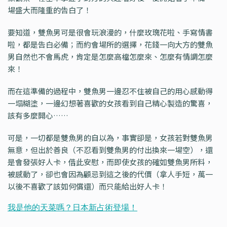
場盛大而隆重的告白了！
要知道，雙魚男可是很會玩浪漫的，什麼玫瑰花啦、手寫情書
啦，都是告白必備；而約會場所的選擇，花錢一向大方的雙魚
男自然也不會馬虎，肯定是怎麼高檔怎麼來、怎麼有情調怎麼
來！
而在這準備的過程中，雙魚男一邊忍不住被自己的用心感動得
一塌糊塗，一邊幻想著喜歡的女孩看到自己精心製造的驚喜，
該有多麼開心……
可是，一切都是雙魚男的自以為，事實卻是，女孩若對雙魚男
無意，但出於善良（不忍看到雙魚男的付出換來一場空），還
是會發張好人卡，借此安慰，而即使女孩的確如雙魚男所料，
被感動了，卻也會因為顧忌到這之後的代價（拿人手短，萬一
以後不喜歡了該如何償還）而只能給出好人卡！