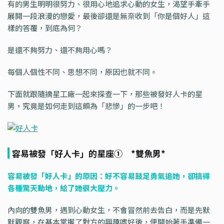
有的男生明明很努力、很用心地追求心動的女生，渴望手牽手
展開一段浪漫的戀愛，最後卻還是無奈收到「你是個好人」這
樣的答覆，到底為何？
是還不夠努力、還不夠用心嗎？
每個人個性不同、思想不同，原因也就不同。
下面就跟隨摘星工廠一起來探查一下，那些被發好人卡的星
男，究竟是如何走到這頗為「悲慘」的一步吧！
容易被發「好人卡」的星座① *雙魚男*
容易被發「好人卡」的原因：好不容易鼓足勇氣追她，卻搞得
各種驚天動地，給了她很大壓力。
內向的雙魚男，遇到心動女生，不會冒然前去告白，而是先默
默觀察，在基本掌握了對方的興趣嗜好後，便開始著手準備一