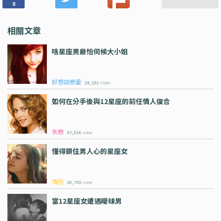
0
相關文章
啥星座男最怕伺候大小姐
好想談戀愛
19,152
view
如何在分手後與12星座的前任情人復合
失戀
37,516
view
懂得鎖住男人心的星座女
情侶
35,793
view
當12星座女遭遇曖昧男