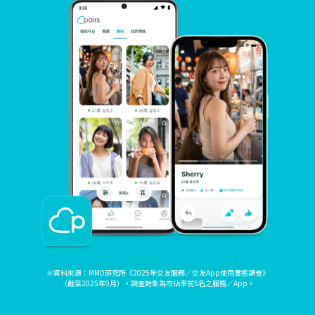
※資料來源：MMD研究所《2025年交友服務／交友App使用實態調查》
（截至2025年9月），調查對象為市佔率前5名之服務／App。