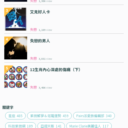
失戀
1,386
view
又見好人卡
失戀
1,189
view
失戀的男人
失戀
3,031
view
12生肖內心深處的傷痛（下）
失戀
3,486
view
關鍵字
星座
485
紫微解夢＆塔羅運勢
459
Pairs派愛族編輯部
340
科技紫微網
189
亞提米斯
141
Marie Clarie美麗佳人
117