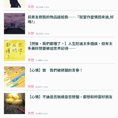
失戀
10,026
view
前男友把我的物品還給我⋯⋯『就當作愛情回來過,好
嗎?』
失戀
22,511
view
【然後，我們都懂了。】人生犯過太多錯誤，但有太
多美好想要被這世界記得⋯⋯
失戀
7,408
view
【心情】致 我們被劈腿的青春！
失戀
8,517
view
【心情】不論是否無縫是否劈腿，都想和妳當好朋友
失戀
8,962
view