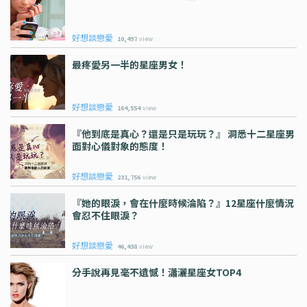
好想談戀愛
10,497
view
最疼愛另一半的星座男女！
好想談戀愛
164,554
view
『他到底是真心？還是只是玩玩？』 洞悉十二星座男
面對心儀對象的態度！
好想談戀愛
231,756
view
『她的眼淚，會在什麼時候淪陷？』12星座什麼情況
會忍不住眼淚？
好想談戀愛
46,438
view
分手說再見毫不遺憾！瀟灑星座女TOP4