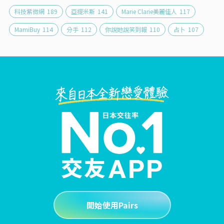
科技紫微網
189
亞提米斯
141
Marie Clarie美麗佳人
117
MamiBuy
114
分手
112
你說她說笑到報
110
占卜
107
開始使用Pairs