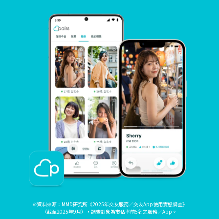
※資料來源：MMD研究所《2025年交友服務／交友App使用實態調查》
（截至2025年9月），調查對象為市佔率前5名之服務／App。