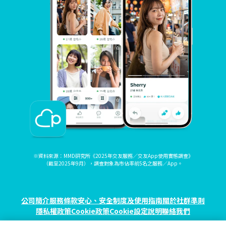
※資料來源：MMD研究所《2025年交友服務／交友App使用實態調查》
（截至2025年9月），調查對象為市佔率前5名之服務／App。
公司簡介
服務條款
安心、安全制度及使用指南
關於社群準則
隱私權政策
Cookie政策
Cookie設定
說明
聯絡我們