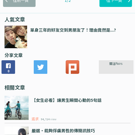
往前一頁
1/2
往下一頁
人氣文章
單身三年的好友交到男朋友了！理由竟然是...?
分享文章
關注Pairs
0
相關文章
【女生必看】讓男生瞬間心動的5句話
追求
94,714
view
嚴選・能夠俘虜男性的傳簡訊技巧