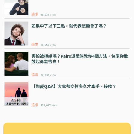
追求
63,236
view
如果中了以下三點，就代表沒機會了嗎？
追求
45,755
view
害怕被拒絕嗎？Pairs派愛族教你4個方法，包準你敢
鼓起勇氣告白！
追求
22,639
view
【戀愛Q&A】大家都交往多久才牽手、接吻？
追求
128,047
view