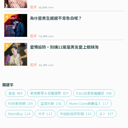
追求
13,010
view
為什麼男生遲遲不肯告白呢？
追求
72,364
view
愛情設防，別讓12星座男友愛上姐妹淘
追求
12,703
view
關鍵字
星座
485
紫微解夢＆塔羅運勢
459
Pairs派愛族編輯部
340
科技紫微網
189
亞提米斯
141
Marie Clarie美麗佳人
117
MamiBuy
114
分手
112
你說她說笑到報
110
占卜
107