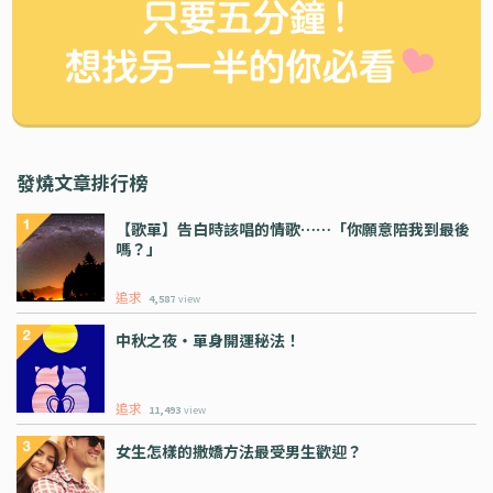
發燒文章排行榜
【歌單】告白時該唱的情歌⋯⋯「你願意陪我到最後
嗎？」
追求
4,587
view
中秋之夜・單身開運秘法！
追求
11,493
view
女生怎樣的撒嬌方法最受男生歡迎？