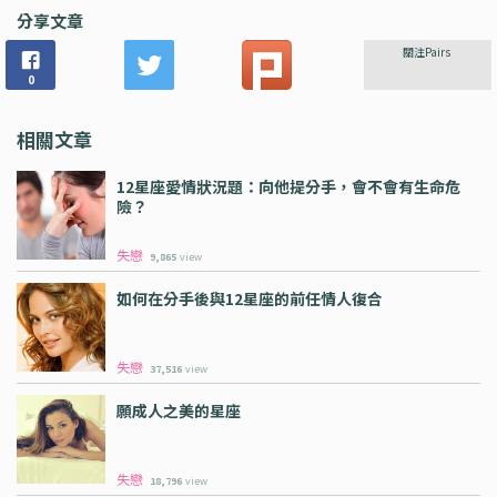
分享文章
關注Pairs
0
相關文章
12星座愛情狀況題：向他提分手，會不會有生命危
險？
失戀
9,865
view
如何在分手後與12星座的前任情人復合
失戀
37,516
view
願成人之美的星座
失戀
18,796
view