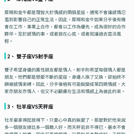
摩羯和金牛都是理智大於情感的兩個星座，通常不會讓感情氾
濫到影響自己的正常生活。因此，摩羯和金牛如果分手後有機
會在工作、事業上合作，都會以工作為優先，成為很好的合作
夥伴。至於感情的事，或者放在心底，或者就讓過去雲淡風
輕。
2、 雙子座VS射手座
雙子希望身邊的異性朋友都是情人，射手則希望每個情人都是
朋友。他們都是戀愛不斷的星座，身邊人換了又換，卻始終不
願被感情束縛。因此，分手後極有可能蛻變成第四類情感，大
家亦朋友亦情人，但又不必顧慮在生活和情感上為彼此約束。
3、 牡羊座VS天秤座
牡羊最拿得起放得下，只要心中真的無愛了，那麼對於他來說
多一個朋友總比多一個敵人好。而天秤若非不得已，基本不會