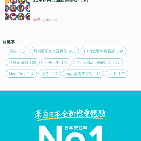
12生肖內心深處的傷痛（下）
失戀
3,486
view
關鍵字
星座
485
紫微解夢＆塔羅運勢
459
Pairs派愛族編輯部
340
科技紫微網
189
亞提米斯
141
Marie Clarie美麗佳人
117
MamiBuy
114
分手
112
你說她說笑到報
110
占卜
107