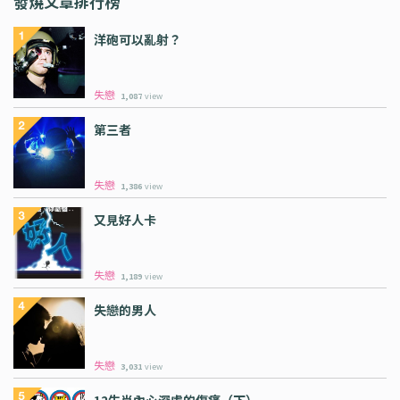
發燒文章排行榜
洋砲可以亂射？
失戀
1,087
view
第三者
失戀
1,386
view
又見好人卡
失戀
1,189
view
失戀的男人
失戀
3,031
view