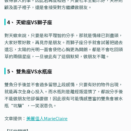
做得罪人的事。因此若再度相遇，只要牡羊主動示好，天秤則
顧及面子裡子，還是會接受對方繼續做朋友。
4、 天蠍座VS獅子座
對天蠍來說，只要是和平理智的分手，那就是情緣已到盡頭，
大家好聚好散，再見亦是朋友。而獅子座分手就會試著把過去
遺忘，太陽的光明一面會使他心胸更為開朗。都是不會吃回頭
草的兩個星座，一旦彼此有了這個默契，做朋友不難。
5、 雙魚座VS水瓶座
雙魚分手後並不會過多留戀上段感情，只要有好的物件出現，
就能再次全身心投入。而水瓶則是離經叛道慣了，都說分手後
不能做朋友他卻偏要做！因此很有可能情感豐富的雙魚會被水
瓶“坑騙”，一笑泯恩仇。
文章提供：
美麗佳人MarieClaire