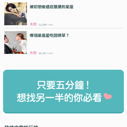
被初戀後遺症襲擾的星座
失戀
12,886
view
哪個星座愛吃回頭草？
失戀
16,997
view