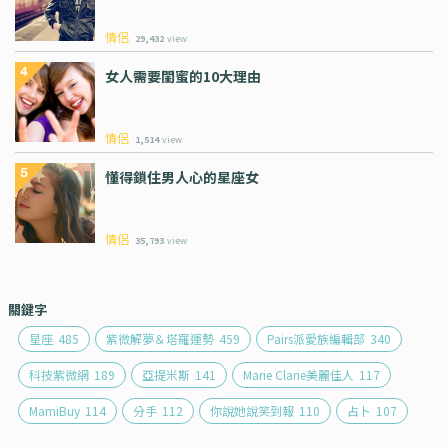
情侶
29,432
view
女人需要閨蜜的10大理由
情侶
1,514
view
懂得鎖住男人心的星座女
情侶
35,793
view
關鍵字
星座
485
紫微解夢＆塔羅運勢
459
Pairs派愛族編輯部
340
科技紫微網
189
亞提米斯
141
Marie Clarie美麗佳人
117
MamiBuy
114
分手
112
你說她說笑到報
110
占卜
107