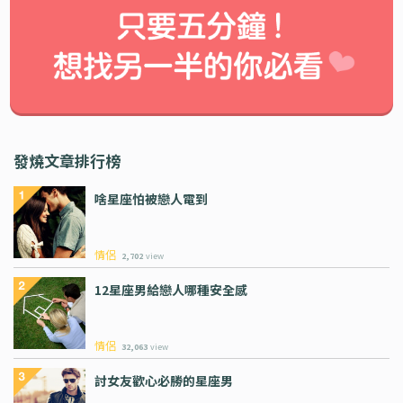
發燒文章排行榜
啥星座怕被戀人電到
情侶
2,702
view
12星座男給戀人哪種安全感
情侶
32,063
view
討女友歡心必勝的星座男