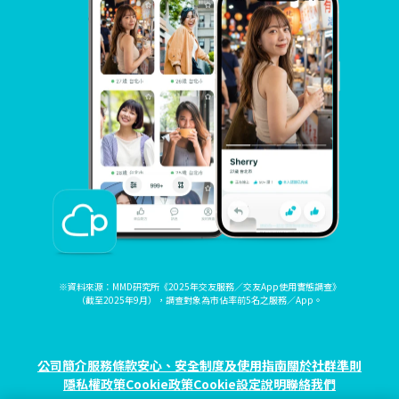
※資料來源：MMD研究所《2025年交友服務／交友App使用實態調查》
（截至2025年9月），調查對象為市佔率前5名之服務／App。
公司簡介
服務條款
安心、安全制度及使用指南
關於社群準則
隱私權政策
Cookie政策
Cookie設定
說明
聯絡我們