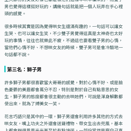
男也覺得這樣挺好玩的，講幾句話就能把一個人玩弄在手心裡
頭的感覺。
很多時候其實是因為覺得哄女生還滿有趣的，一句話可以讓女
生哭、也可以讓女生笑，不少雙子男覺得這真是太神奇也太好
玩的事情，往往也就樂此不疲，不過這也要看雙子男的心情，
當他們心情不好、不想哄女友的時候，雙子男可是會冷酷地一
句話都不說。
第三名：獅子男
許多獅子男都很喜歡當大哥哥的感覺，對於心情不好、或是臉
色憂鬱的美眉都會萬分不忍，特別是對於自己有點意思的女
生，獅子男的態度都會很主動的去哄她們，可說是渾身解數都
使出來，就為了搏美女一笑。
花言巧語只是其中的一環，獅子男還會利用許多其他的方式去
哄女友，嘴上功夫之外還會送聳禮物、帶女生出去兜風，基本
上都會辦得風風光光甚至於有點誇張，一部份當然是寵自己喜