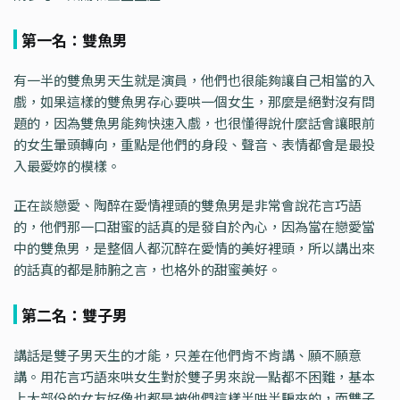
第一名：雙魚男
有一半的雙魚男天生就是演員，他們也很能夠讓自己相當的入
戲，如果這樣的雙魚男存心要哄一個女生，那麼是絕對沒有問
題的，因為雙魚男能夠快速入戲，也很懂得說什麼話會讓眼前
的女生暈頭轉向，重點是他們的身段、聲音、表情都會是最投
入最愛妳的模樣。
正在談戀愛、陶醉在愛情裡頭的雙魚男是非常會說花言巧語
的，他們那一口甜蜜的話真的是發自於內心，因為當在戀愛當
中的雙魚男，是整個人都沉醉在愛情的美好裡頭，所以講出來
的話真的都是肺腑之言，也格外的甜蜜美好。
第二名：雙子男
講話是雙子男天生的才能，只差在他們肯不肯講、願不願意
講。用花言巧語來哄女生對於雙子男來說一點都不困難，基本
上大部份的女友好像也都是被他們這樣半哄半騙來的，而雙子