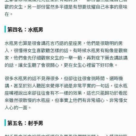
歡的女生，另一部份當然多半還是有想要炫耀自己本事的意味
在。
第四名：水瓶男
水瓶男也算是很會講花言巧語的星座男，他們是很聰明的男
人，很懂得女生喜歡聽怎樣的話。有時候水瓶男有點像是觀察
家，他們會先仔細觀察女生的一舉一動，再對症下藥去講該講
的話，讓女生聽了會很開心，更在女生心裡留下好印象。
很多水瓶男的話不見得很多，但卻往往很會挑時間、選時機
講，甚至於別人聽起來覺得不過是非常平實的一句話，從水瓶
座嘴裡說出來卻往往會有不一樣的效果，這也只能歸功於看起
來雖然很散慢的水瓶座，但事實上他們有非常細心、非常懂女
人心的一面。
第五名：射手男