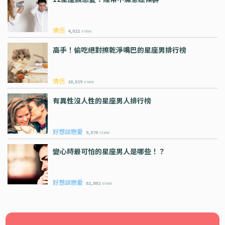
情侶
4,021
view
高手！偷吃絕對擦乾淨嘴巴的星座男排行榜
情侶
10,019
view
有異性沒人性的星座男人排行榜
好想談戀愛
9,570
view
變心時最可怕的星座男人是哪些！？
好想談戀愛
82,802
view