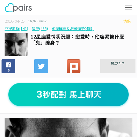
2016-04-25
16,975
view
情侶
亞提米斯(141)
星座(485)
紫微解夢＆塔羅運勢(459)
12星座愛情狀況題：戀愛時，他容易被什麼
「鬼」纏身？
關注Pairs
0