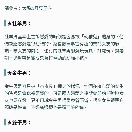
請參考：太陽&月亮星座
★牡羊男：
牡羊男基本上在談戀愛的時候是容易被「幼稚鬼」纏身的，他
們談起戀愛是很幼稚的、總喜歡無聊當有趣的去找女友的麻
煩、尋女友的開心，也有的牡羊男很愛玩玩具、打電玩，熱戀
期一過就容易變成只會打電動的幼稚小孩。
★金牛男：
金牛男是容易被「吝嗇鬼」纏身的狀況，他們在追心愛的女生
的時候是會送禮砸錢的，可是兩人戀愛之後就會開始半強迫女
友也要存錢，更不用說金牛男很愛東省西省，很多女生很明白
節儉是好事，不過省過頭也是種可怕的事。
★雙子男：