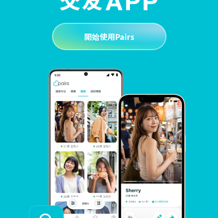
開始使用Pairs