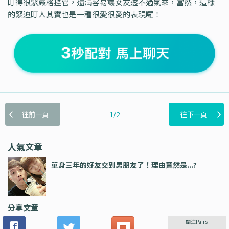
盯得很緊嚴格控管，還滿容易讓女友透不過氣來，當然，這樣
的緊迫盯人其實也是一種很愛很愛的表現囉！
往前一頁
1/2
往下一頁
人氣文章
單身三年的好友交到男朋友了！理由竟然是...?
分享文章
關注Pairs