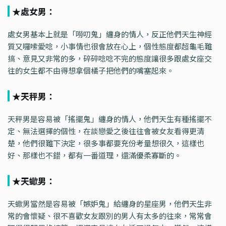
★處女男：
處女男基本上就是「嘮叨鬼」纏身的情人，反正他們天生神經
質又囉嗦愛唸，小事情也很會放在心上，個性態度都超龜毛難
搞、意見又非常的多，碎碎唸唸不完的態度讓很多跟處女座交
往的女生都不由得想拿個橘子把他們的嘴塞起來。
★天秤男：
天秤男是容易被「搖擺鬼」纏身的情人，他們天生有種搖擺不
定、無法選擇的個性，在談戀愛之後往往會被女友看得更清
楚，他們很難下決定，很多事都要充份考量想很久，這樣也
好、那樣也不錯，都有一番道理，還滿優柔寡斷的。
★天蠍男：
天蠍男當然是容易被「嫉妒鬼」給纏身的星座男，他們天生非
常的會懷疑、很不喜歡女友跟別的男人有太多的往來，常常會