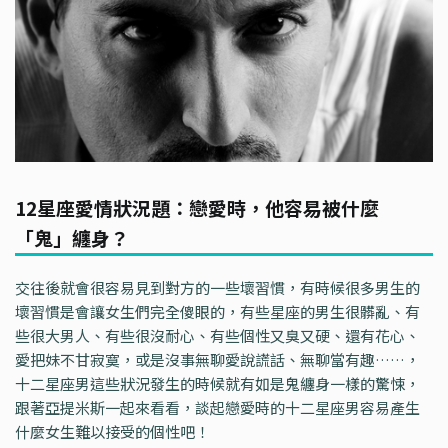
12星座愛情狀況題：戀愛時，他容易被什麼
「鬼」纏身？
交往後就會很容易見到對方的一些壞習慣，有時候很多男生的
壞習慣是會讓女生們完全傻眼的，有些星座的男生很髒亂、有
些很大男人、有些很沒耐心、有些個性又臭又硬、還有花心、
愛把妹不甘寂寞，或是沒事無聊愛說謊話、無聊當有趣……，
十二星座男這些狀況發生的時候就有如是鬼纏身一樣的驚悚，
跟著亞提米斯一起來看看，談起戀愛時的十二星座男容易產生
什麼女生難以接受的個性吧！