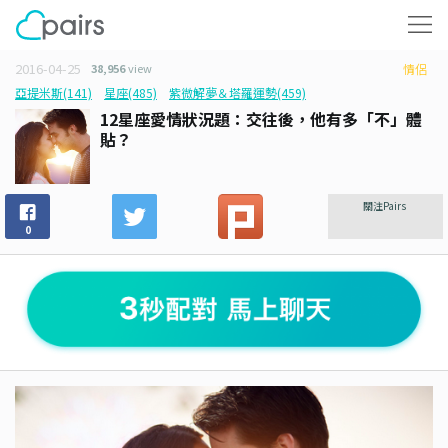
2016-04-25
38,956
view
情侶
亞提米斯(141)
星座(485)
紫微解夢＆塔羅運勢(459)
12星座愛情狀況題：交往後，他有多「不」體
貼？
關注Pairs
0