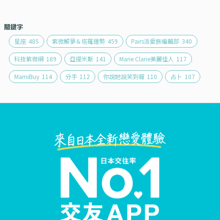
關鍵字
星座
485
紫微解夢＆塔羅運勢
459
Pairs派愛族編輯部
340
科技紫微網
189
亞提米斯
141
Marie Clarie美麗佳人
117
MamiBuy
114
分手
112
你說她說笑到報
110
占卜
107