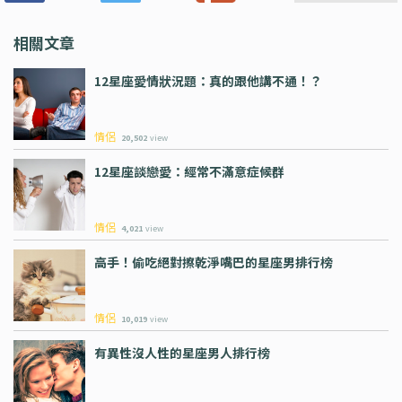
相關文章
12星座愛情狀況題：真的跟他講不通！？
情侶
20,502
view
12星座談戀愛：經常不滿意症候群
情侶
4,021
view
高手！偷吃絕對擦乾淨嘴巴的星座男排行榜
情侶
10,019
view
有異性沒人性的星座男人排行榜