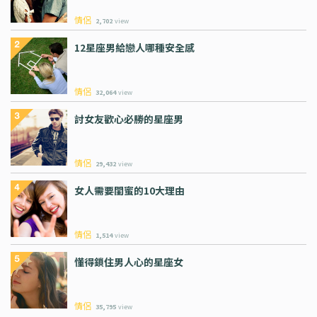
情侶
2,702
view
12星座男給戀人哪種安全感
情侶
32,064
view
討女友歡心必勝的星座男
情侶
29,432
view
女人需要閨蜜的10大理由
情侶
1,514
view
懂得鎖住男人心的星座女
情侶
35,795
view