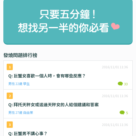
發燒問題排行榜
1
2016/11/01 11:36
Q: 巨蟹女喜歡一個人時，會有哪些反應？
男性 22歲 學生
33
2
2016/11/01 11:36
Q: 拜托天秤女或追過天秤女的人給個建議和答案
男性 27歲 自由業
5
3
2016/11/01 11:36
Q: 巨蟹男不講心事？