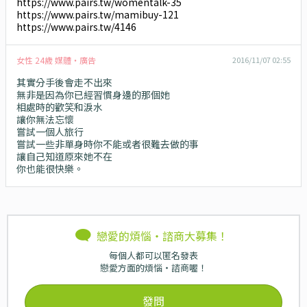
https://www.pairs.tw/womentalk-35
https://www.pairs.tw/mamibuy-121
https://www.pairs.tw/4146
女性 24歲 媒體・廣告
2016/11/07 02:55
其實分手後會走不出來
無非是因為你已經習慣身邊的那個她
相處時的歡笑和淚水
讓你無法忘懷
嘗試一個人旅行
嘗試一些非單身時你不能或者很難去做的事
讓自己知道原來她不在
你也能很快樂。
戀愛的煩惱・諮商大募集！
每個人都可以匿名發表
戀愛方面的煩惱・諮商喔！
發問