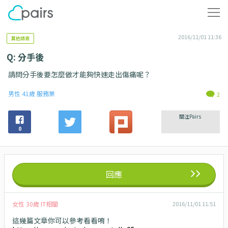
2016/11/01 11:36
其他諮商
Q: 分手後
請問分手後要怎麼做才能夠快速走出傷痛呢？
男性 41歲 服務業
2
關注Pairs
0
回應
女性 30歲 IT相關
2016/11/01 11:51
這幾篇文章你可以參考看看唷！