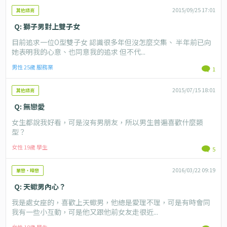
2015/09/25 17:01
其他諮商
Q: 獅子男對上雙子女
目前追求一位O型雙子女 認識很多年但沒怎麼交集、 半年前已向
她表明我的心意、也同意我的追求 但不代...
男性 25歲 服務業
1
2015/07/15 18:01
其他諮商
Q: 無戀愛
女生都說我好看，可是沒有男朋友，所以男生普遍喜歡什麼類
型？
女性 19歲 學生
5
2016/03/22 09:19
單戀・暗戀
Q: 天蠍男內心？
我是處女座的，喜歡上天蠍男，他總是愛理不理，可是有時會同
我有一些小互動，可是他又跟他前女友走很近...