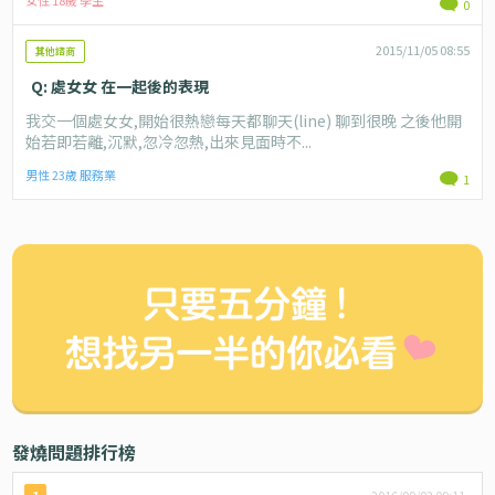
女性 18歲 學生
0
2015/11/05 08:55
其他諮商
Q: 處女女 在一起後的表現
我交一個處女女,開始很熱戀每天都聊天(line) 聊到很晚 之後他開
始若即若離,沉默,忽冷忽熱,出來見面時不...
男性 23歲 服務業
1
發燒問題排行榜