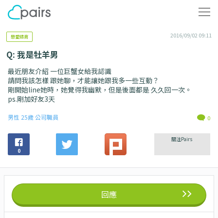
2016/09/02 09:11
戀愛諮商
Q: 我是牡羊男
最近朋友介紹 一位巨蟹女給我認識
請問我該怎樣 跟她聊，才能讓她跟我多一些互動？
剛開始line她時，她覺得我幽默，但是後面都是 久久回一次。
ps.剛加好友3天
男性 25歲 公司職員
0
關注Pairs
0
回應