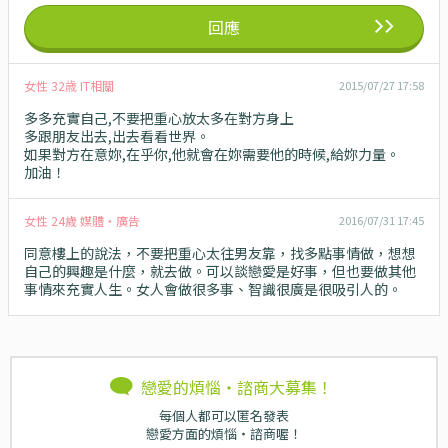
回應
女性 32歳 IT相關
2015/07/27 17:58
多多充實自己,不要把重心放太多在對方身上
多跟朋友出去,出去看看世界。
如果對方在意妳,在乎你,他就會在妳需要他的時候,給妳力量。
加油！
女性 24歲 媒體・廣告
2016/07/31 17:45
同意樓上的說法，不要把重心太往男友靠，找多點事情做，想想
自己的興趣是什麼，就去做。可以談戀愛是好事，但也要做其他
事情來充實人生。女人會做很多事、智識很廣是很吸引人的。
戀愛的煩惱・諮商大募集！
每個人都可以匿名發表
戀愛方面的煩惱・諮商喔！