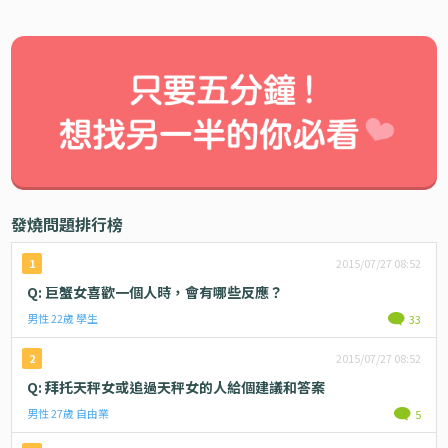
發燒問題排行榜
1
2015/07/27 08:52
Q: 巨蟹女喜歡一個人時，會有哪些反應？
男性 22歲 學生
33
2
2015/07/27 08:52
Q: 拜托天秤女或追過天秤女的人給個建議和答案
男性 27歲 自由業
5