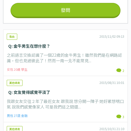
發問
2015/11/02 09:13
告白
Q: 金牛男生在想什麼？
之前語言交換認識了一個22歲的金牛男生！雖然我們是在網路認
識，但也見過彼此了！然而一南一北不能常見...
女性 20歲 學生
2
2015/08/31 10:01
其他諮商
Q: 女友覺得感覺平淡了
我跟女友交往２年了最近女友 跟我說 想分開一陣子 她好累想喘口
氣 說我們感覺像家人 可是我們這之間還...
男性 27歳 金融
3
2015/10/31 21:10
其他諮商