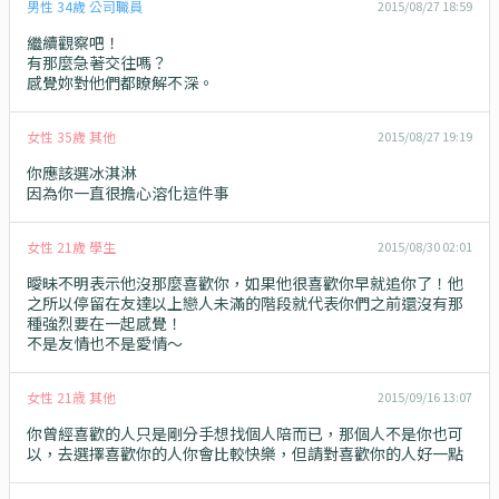
男性 34歲 公司職員
2015/08/27 18:59
繼續觀察吧！
有那麼急著交往嗎？
感覺妳對他們都瞭解不深。
女性 35歲 其他
2015/08/27 19:19
你應該選冰淇淋
因為你一直很擔心溶化這件事
女性 21歲 學生
2015/08/30 02:01
曖昧不明表示他沒那麼喜歡你，如果他很喜歡你早就追你了！他
之所以停留在友達以上戀人未滿的階段就代表你們之前還沒有那
種強烈要在一起感覺！
不是友情也不是愛情～
女性 21歳 其他
2015/09/16 13:07
你曾經喜歡的人只是剛分手想找個人陪而已，那個人不是你也可
以，去選擇喜歡你的人你會比較快樂，但請對喜歡你的人好一點