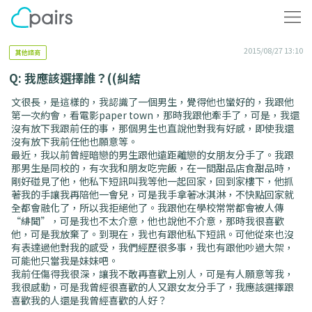
2015/08/27 13:10
其他諮商
Q: 我應該選擇誰？((糾結
文很長，是這樣的，我認識了一個男生，覺得他也蠻好的，我跟他
第一次約會，看電影paper town，那時我跟他牽手了，可是，我還
沒有放下我跟前任的事，那個男生也直說他對我有好感，即使我還
沒有放下我前任他也願意等。
最近，我以前曾經暗戀的男生跟他遠距離戀的女朋友分手了。我跟
那男生是同校的，有次我和朋友吃完飯，在一間甜品店食甜品時，
剛好碰見了他，他私下短訊叫我等他一起回家，回到家樓下，他抓
著我的手讓我再陪他一會兒，可是我手拿著冰淇淋，不快點回家就
全都會融化了，所以我拒絕他了。我跟他在學校常常都會被人傳
“緋聞”，可是我也不太介意，他也說他不介意，那時我很喜歡
他，可是我放棄了。到現在，我也有跟他私下短訊。可他從來也沒
有表達過他對我的感受，我們經歷很多事，我也有跟他吵過大架，
可能他只當我是妹妹吧。
我前任傷得我很深，讓我不敢再喜歡上別人，可是有人願意等我，
我很感動，可是我曾經很喜歡的人又跟女友分手了，我應該選擇跟
喜歡我的人還是我曾經喜歡的人好？