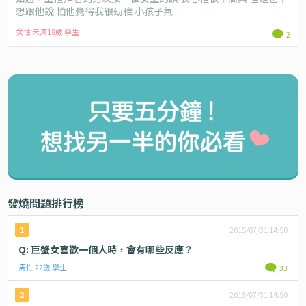
想跟他說 怕他覺得我很幼稚 小孩子氣 ...
女性 未滿18歲 學生
2
發燒問題排行榜
1
2015/07/31 14:50
Q: 巨蟹女喜歡一個人時，會有哪些反應？
男性 22歲 學生
33
2
2015/07/31 14:50