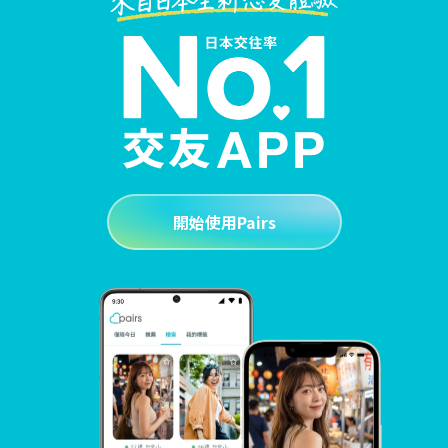
開始使用Pairs