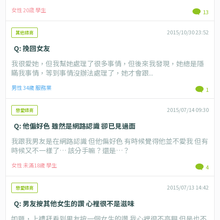
女性 20歳 學生
13
2015/10/30 23:52
其他諮商
Q: 挽回女友
我很愛她，但我幫她處理了很多事情，但後來我發現，她總是隱
瞞我事情，等到事情沒辦法處理了，她才會跟...
男性 34歲 服務業
1
2015/07/14 09:30
戀愛諮商
Q: 他偏好色 雖然是網路認識 卻已見過面
我跟我男友是在網路認識 但他偏好色 有時候覺得他並不愛我 但有
時候又不一樣了… 該分手嘛？還是…？
女性 未滿18歲 學生
4
2015/07/13 14:42
戀愛諮商
Q: 男友按其他女生的讚 心裡很不是滋味
如題，上禮拜看到男友按一個女生的讚 我心裡很不高興 但是也不