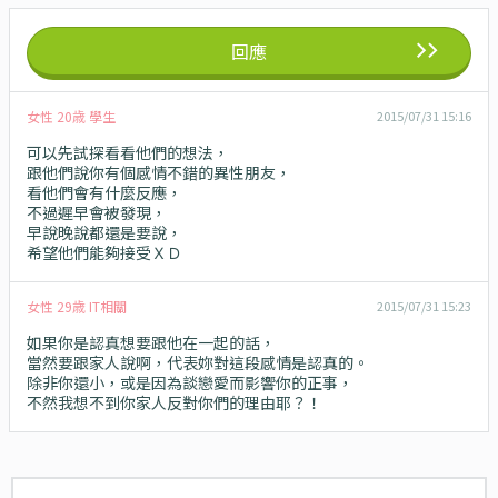
回應
女性 20歳 學生
2015/07/31 15:16
可以先試探看看他們的想法，
跟他們說你有個感情不錯的異性朋友，
看他們會有什麼反應，
不過遲早會被發現，
早說晚說都還是要說，
希望他們能夠接受ＸＤ
女性 29歳 IT相關
2015/07/31 15:23
如果你是認真想要跟他在一起的話，
當然要跟家人說啊，代表妳對這段感情是認真的。
除非你還小，或是因為談戀愛而影響你的正事，
不然我想不到你家人反對你們的理由耶？！