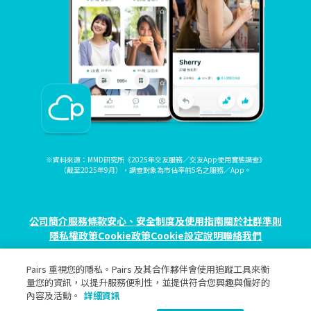
※資料來源：MMD研究所《2025年交友服務／交友App使用實態調查》
（截至2025年9月），調查對象為市佔率前5名之服務／App。
公司簡介
服務條款
安心、安全制度及使用指南
關於社群準則
隱私權政策
Cookie政策
Cookie設定
說明
聯絡我們
Pairs 重視您的隱私。Pairs 及其合作夥伴會使用追蹤工具來衡
© eureka, Inc. All rights reserved.
量您的資訊，以提升服務便利性，並提供符合您興趣與偏好的
內容及活動。
詳細資訊