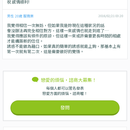
祝 感情順利!
男性 20歲 服務業
2016/02/21 03:20
我覺得相信一次無妨，但如果我是妳現在這種狀況的話
會沒辦法再完全相信對方，這樣一來感情也就走到底了…
我覺得應該有條件的原諒，但這樣一來或許需要更長時間的相處
才能構築新的信任。
誘惑不能做為藉口，如果真的簡單的誘惑就能上鉤，那基本上有
第一次就有第二次，這是需要做好的覺悟。
戀愛的煩惱・諮商大募集！
每個人都可以匿名發表
戀愛方面的煩惱・諮商喔！
發問