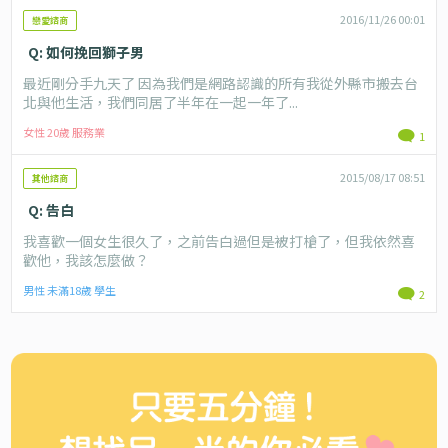
2016/11/26 00:01
戀愛諮商
Q: 如何挽回獅子男
最近剛分手九天了 因為我們是網路認識的所有我從外縣市搬去台
北與他生活，我們同居了半年在一起一年了...
女性 20歲 服務業
1
2015/08/17 08:51
其他諮商
Q: 告白
我喜歡一個女生很久了，之前告白過但是被打槍了，但我依然喜
歡他，我該怎麼做？
男性 未滿18歲 學生
2