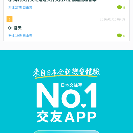
男性 27歲 自由業
5
5
2016/02/15 09:58
Q: 聊天
男性 19歲 自由業
0