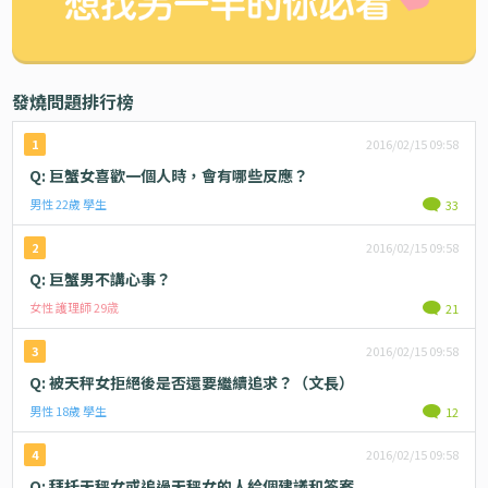
發燒問題排行榜
1
2016/02/15 09:58
Q: 巨蟹女喜歡一個人時，會有哪些反應？
男性 22歲 學生
33
2
2016/02/15 09:58
Q: 巨蟹男不講心事？
女性 護理師 29歳
21
3
2016/02/15 09:58
Q: 被天秤女拒絕後是否還要繼續追求？（文長）
男性 18歲 學生
12
4
2016/02/15 09:58
Q: 拜托天秤女或追過天秤女的人給個建議和答案