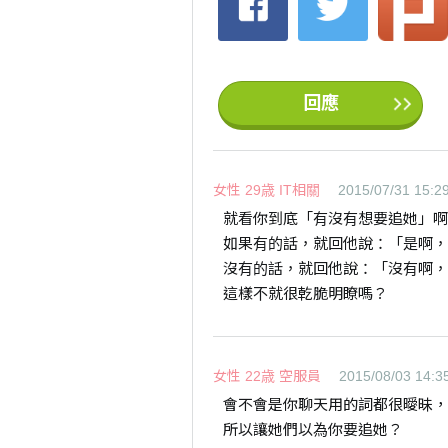
回應
女性 29歳 IT相關
2015/07/31 15:2
就看你到底「有沒有想要追她」啊
如果有的話，就回他說：「是啊，
沒有的話，就回他說：「沒有啊，
這樣不就很乾脆明瞭嗎？
女性 22歳 空服員
2015/08/03 14:3
會不會是你聊天用的詞都很曖昧，
所以讓她們以為你要追她？