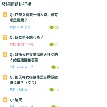
發燒問題排行榜
1
Q: 巨蟹女喜歡一個人時，會有
哪些反應？
男性 22歲 學生
33
2
Q: 巨蟹男不講心事？
女性 護理師 29歳
21
3
Q: 拜托天秤女或追過天秤女的
人給個建議和答案
男性 27歲 自由業
5
4
Q: 被天秤女拒絕後是否還要繼
續追求？（文長）
男性 18歲 學生
12
5
Q: 聊天
男性 19歲 自由業