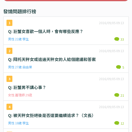
發燒問題排行榜
1
2016/09/05 09:13
Q: 巨蟹女喜歡一個人時，會有哪些反應？
男性 22歲 學生
33
2
2016/09/05 09:13
Q: 拜托天秤女或追過天秤女的人給個建議和答案
男性 27歲 自由業
5
3
2016/09/05 09:13
Q: 巨蟹男不講心事？
女性 護理師 29歳
21
4
2016/09/05 09:13
Q: 被天秤女拒絕後是否還要繼續追求？（文長）
男性 18歲 學生
12