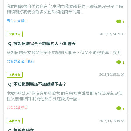
我們相處很自然很自在 他主動向我要賴我們ㄧ聊就是沒完沒了 時
間很剛好我們沒聊多久他和相處兩年的男...
男性 20歲 學生
1
2015/07/24 09:05
其他諮商
Q: 該如何跟完全不認識的人 互相聊天
該如何跟交友網站完全不認識的人聊天，但又不顯得老套，突兀
男性 27歲 公司職員
1
2015/10/25 21:04
其他諮商
Q: 不知道到底該不該繼續下去？
我發現男友好像沒有那麼愛我 他有時候會說我很沒想法沒主見任
性又無理取鬧 我問他那你到底愛我什麼 ...
女性 19歲 學生
1
2015/11/13 19:58
其他諮商
Q: 想追魔羯女