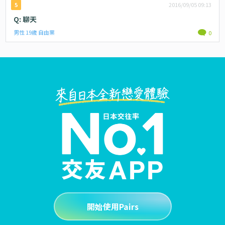
5
2016/09/05 09:13
Q: 聊天
男性 19歲 自由業
0
開始使用Pairs