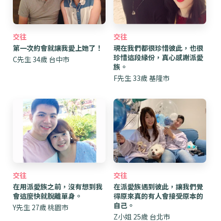
交往
交往
第一次約會就讓我愛上她了！
現在我們都很珍惜彼此，也很
珍惜這段緣份，真心感謝派愛
C先生 34歲 台中市
族。
F先生 33歲 基隆市
交往
交往
在用派愛族之前，沒有想到我
在派愛族遇到彼此，讓我們覺
會這麼快就脫離單身。
得原來真的有人會接受原本的
自己。
Y先生 27歲 桃園市
Z小姐 25歲 台北市