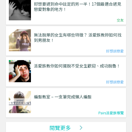
好想要遇到命中註定的另一半！17個最適合遇見
戀愛對象的地方！
交友
無法脫單的女生有哪些特徵？ 派愛族教妳如何找
到男朋友！
好想談戀愛
派愛族教你如何擺脫不受女生歡迎、成功脫魯！
好想談戀愛
編髮教室 – 一支筆完成懶人編髮
Pairs派愛族導覽
閱覽更多