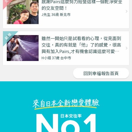
感謝Pairs這麼努力經營這樣一個乾淨安全
的交友空間！
J先生 36歳 新北市
雖然一開始只是試看看的心理，從見面到
交往，真的有就是「他」了的感覺，很高
興有加入Pairs,才有機會認識這麼可愛的
他！
H小姐 37歲 台中市
回到幸福報告首頁