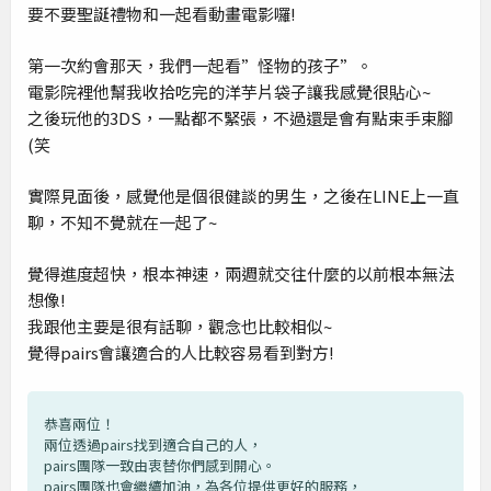
要不要聖誕禮物和一起看動畫電影囉!
第一次約會那天，我們一起看”怪物的孩子”。
電影院裡他幫我收拾吃完的洋芋片袋子讓我感覺很貼心~
之後玩他的3DS，一點都不緊張，不過還是會有點束手束腳
(笑
實際見面後，感覺他是個很健談的男生，之後在LINE上一直
聊，不知不覺就在一起了~
覺得進度超快，根本神速，兩週就交往什麼的以前根本無法
想像!
我跟他主要是很有話聊，觀念也比較相似~
覺得pairs會讓適合的人比較容易看到對方!
恭喜兩位！
兩位透過pairs找到適合自己的人，
pairs團隊一致由衷替你們感到開心。
pairs團隊也會繼續加油，為各位提供更好的服務，