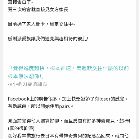
直接告白了~
第三次約會就直接見女方家長。
目前過了家人關卡，穩定交往中~
感謝派愛族讓我們遇見興趣相符的彼此!
「覺得進度超快，根本神速，兩週就交往什麼的以前
根本無法想像!」
-V小姐 21歲 高雄市
Facebook上的廣告很多，加上快聖誕節了有loser的感覺，
有點感傷，所以開始使用pairs。
見面前覺得他人還算好聊，而且房間有好多神奇寶貝，超棒!
(真的很乾淨)
剛好我畢業旅行去日本有帶神奇寶貝的紀念品回來，就問他