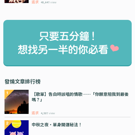
追求
45,647
view
發燒文章排行榜
【歌單】告白時該唱的情歌⋯⋯「你願意陪我到最後
嗎？」
追求
4,587
view
中秋之夜・單身開運秘法！