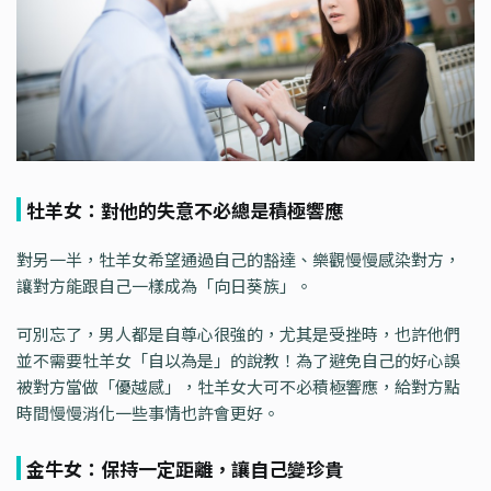
牡羊女：對他的失意不必總是積極響應
對另一半，牡羊女希望通過自己的豁達、樂觀慢慢感染對方，
讓對方能跟自己一樣成為「向日葵族」。
可別忘了，男人都是自尊心很強的，尤其是受挫時，也許他們
並不需要牡羊女「自以為是」的說教！為了避免自己的好心誤
被對方當做「優越感」，牡羊女大可不必積極響應，給對方點
時間慢慢消化一些事情也許會更好。
金牛女：保持一定距離，讓自己變珍貴