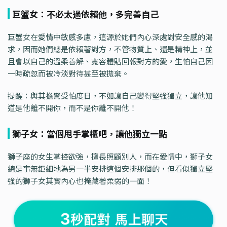
巨蟹女：不必太過依賴他，多完善自己
巨蟹女在愛情中敏感多慮，這源於她們內心深處對安全感的渴
求，因而她們總是依賴著對方，不管物質上、還是精神上，並
且會以自己的溫柔善解、寬容體貼回報對方的愛，生怕自己因
一時疏忽而被冷淡對待甚至被拋棄。
提醒：與其擔驚受怕度日，不如讓自己變得堅強獨立，讓他知
道是他離不開你，而不是你離不開他！
獅子女：當個甩手掌櫃吧，讓他獨立一點
獅子座的女生掌控欲強，擅長照顧別人，而在愛情中，獅子女
總是事無鉅細地為另一半安排這個安排那個的，但看似獨立堅
強的獅子女其實內心也掩藏著柔弱的一面！