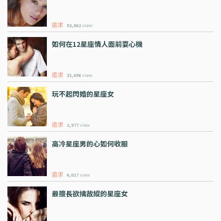
追求
52,062
view
如何在12星座情人面前耍心機
追求
31,696
view
玩不起閃婚的星座女
追求
2,977
view
高冷星座男的心如何收服
追求
6,017
view
最擅長欲擒故縱的星座女