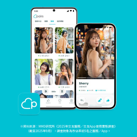
※資料來源：MMD研究所《2025年交友服務／交友App使用實態調查》
（截至2025年9月），調查對象為市佔率前5名之服務／App。