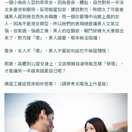
一個小鳥依人型的乖乖女，因為善良、體貼，自然對另一半沒
太多要求和期待，反而相當包容、遷就對方，時間久了可能會
讓男人感到倦怠而失去興趣，而一個在愛情中佔據上風的女
人，因為不是淑女類型，所以她們的表現總是讓男人又氣又
惱，但氣過、惱過之後，男人的征服欲、戰鬥欲被大大激發出
來了，對方越「壞」，男人越愛，根本無法阻擋！
看來，女人不「壞」，男人不愛這句話也不無道理哦！
那麼，具體到12星女身上，又該根據自身特點怎樣「使壞」，
才能讓另一半越來越愛自己呢？
摘星工廠這就來給你答案！（請參考太陽及上升星座）