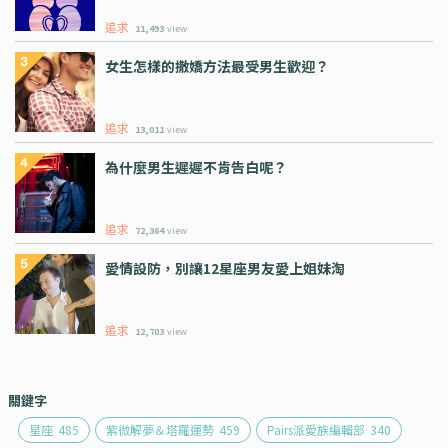
追求
11,493
view
女生怎樣的撒嬌方法最受男生歡迎？
追求
13,011
view
為什麼男生遲遲不肯告白呢？
追求
72,364
view
愛情設防，別讓12星座男友愛上姐妹淘
追求
12,703
view
關鍵字
星座
485
紫微解夢＆塔羅運勢
459
Pairs派愛族編輯部
340