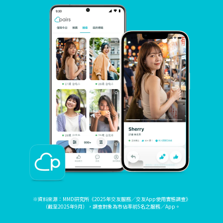
※資料來源：MMD研究所《2025年交友服務／交友App使用實態調查》
（截至2025年9月），調查對象為市佔率前5名之服務／App。