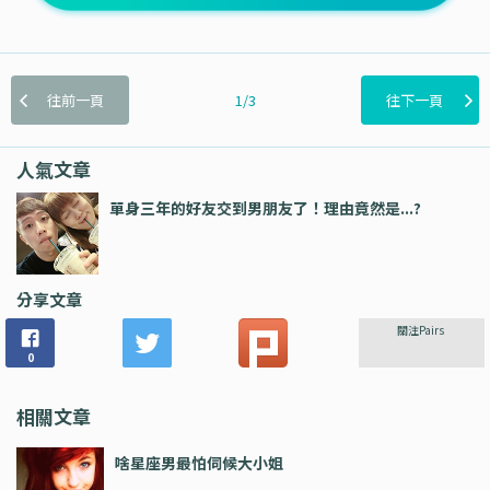
往前一頁
1/3
往下一頁
人氣文章
單身三年的好友交到男朋友了！理由竟然是...?
分享文章
關注Pairs
0
相關文章
啥星座男最怕伺候大小姐