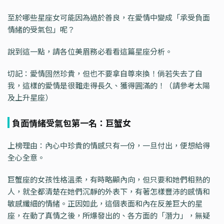
至於哪些星座女可能因為過於善良，在愛情中變成「承受負面
情緒的受氣包」呢？
說到這一點，請各位美眉務必看看這篇星座分析。
切記：愛情固然珍貴，但也不要拿自尊來換！倘若失去了自
我，這樣的愛情是很難走得長久、獲得圓滿的！（請參考太陽
及上升星座）
負面情緒受氣包第一名：巨蟹女
上榜理由：內心中珍貴的情感只有一份，一旦付出，便想給得
全心全意。
巨蟹座的女孩性格溫柔，有時略顯內向，但只要和她們相熟的
人，就全都清楚在她們沉靜的外表下，有著怎樣豐沛的感情和
敏感纖細的情緒。正因如此，這個表面和內在反差巨大的星
座，在動了真情之後，所爆發出的、各方面的「潛力」，無疑