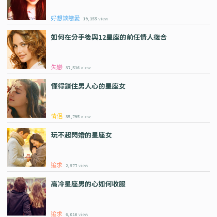
好想談戀愛
19,155
view
如何在分手後與12星座的前任情人復合
失戀
37,516
view
懂得鎖住男人心的星座女
情侶
35,795
view
玩不起閃婚的星座女
追求
2,977
view
高冷星座男的心如何收服
追求
6,016
view