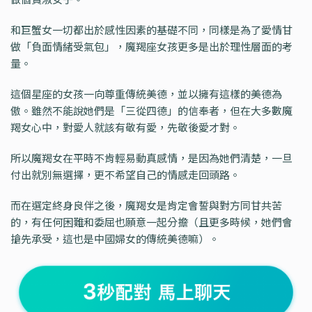
和巨蟹女一切都出於感性因素的基礎不同，同樣是為了愛情甘
做「負面情緒受氣包」，魔羯座女孩更多是出於理性層面的考
量。
這個星座的女孩一向尊重傳統美德，並以擁有這樣的美德為
傲。雖然不能說她們是「三從四德」的信奉者，但在大多數魔
羯女心中，對愛人就該有敬有愛，先敬後愛才對。
所以魔羯女在平時不肯輕易動真感情，是因為她們清楚，一旦
付出就別無選擇，更不希望自己的情感走回頭路。
而在選定終身良伴之後，魔羯女是肯定會誓與對方同甘共苦
的，有任何困難和委屈也願意一起分擔（且更多時候，她們會
搶先承受，這也是中國婦女的傳統美德嘛）。