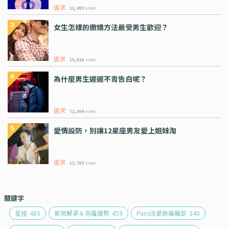
追求
11,493
view
女生怎樣的撒嬌方法最受男生歡迎？
追求
13,010
view
為什麼男生遲遲不肯告白呢？
追求
72,364
view
愛情設防，別讓12星座男友愛上姐妹淘
追求
12,703
view
關鍵字
星座
485
紫微解夢＆塔羅運勢
459
Pairs派愛族編輯部
340