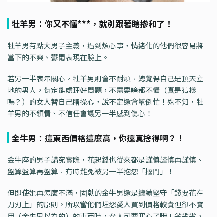
牡羊男：你又不懂***，就別跟著瞎摻和了！
牡羊男有點大男子主義，遇到煩心事，情緒化的他們很容易將
當下的不爽、鬱悶表現在臉上。
若另一半表示關心，牡羊男則會不耐煩，總覺得自己是頂天立
地的男人，肯定能處理好問題，不需要啥都不懂（真是這樣
嗎？）的女人替自己瞎操心，說不定還會幫倒忙！殊不知，牡
羊男的不領情、不信任會讓另一半感到傷心！
金牛男：這東西價格這麼高，你還真捨得啊？！
金牛座的男子講究實際，花起錢也從來都是謹慎謹慎再謹慎、
盤算盤算再盤算，有時難免被另一半抱怨「摳門」！
但即使她再怎麼不滿，固執的金牛男還是繼續堅守「錢要花在
刀刃上」的原則。所以當他們埋怨愛人買到價格較貴但卻不實
用（金牛男以為的）的東西時，女人可要寒心了哦！省省省，