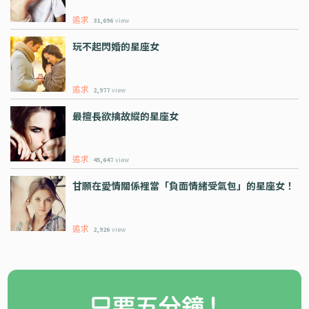
追求
31,696
view
玩不起閃婚的星座女
追求
2,977
view
最擅長欲擒故縱的星座女
追求
45,647
view
甘願在愛情關係裡當「負面情緒受氣包」的星座女！
追求
2,926
view