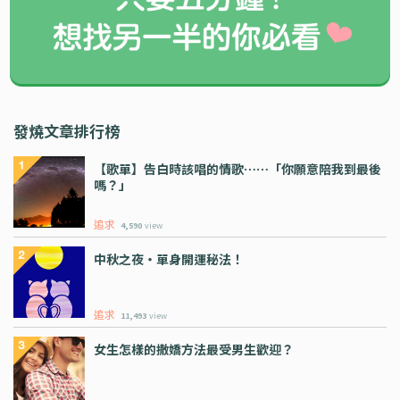
發燒文章排行榜
【歌單】告白時該唱的情歌⋯⋯「你願意陪我到最後
嗎？」
追求
4,590
view
中秋之夜・單身開運秘法！
追求
11,493
view
女生怎樣的撒嬌方法最受男生歡迎？