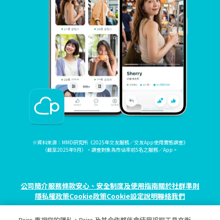
※資料來源：MMD研究所《2025年交友服務／交友App使用實態調查》
（截至2025年9月），調查對象為市佔率前5名之服務／App。
公司簡介
服務條款
安心、安全制度及使用指南
關於社群準則
隱私權政策
Cookie政策
Cookie設定
說明
聯絡我們
Pairs 重視您的隱私。Pairs 及其合作夥伴會使用追蹤工具來衡