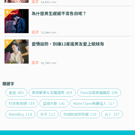
追求
13,011
view
為什麼男生遲遲不肯告白呢？
追求
72,364
view
愛情設防，別讓12星座男友愛上姐妹淘
追求
12,703
view
關鍵字
星座
485
紫微解夢＆塔羅運勢
459
Pairs派愛族編輯部
340
科技紫微網
189
亞提米斯
141
Marie Clarie美麗佳人
117
MamiBuy
114
分手
112
你說她說笑到報
110
占卜
107