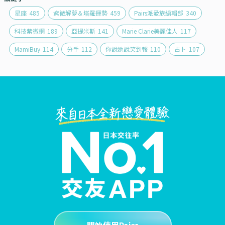
星座
485
紫微解夢＆塔羅運勢
459
Pairs派愛族編輯部
340
科技紫微網
189
亞提米斯
141
Marie Clarie美麗佳人
117
MamiBuy
114
分手
112
你說她說笑到報
110
占卜
107