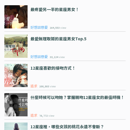
最疼愛另一半的星座男女！
好想談戀愛
164,553
view
最愛無理取鬧的星座男女Top.5
好想談戀愛
33,124
view
12星座喜歡的接吻方式！
追求
100,803
view
什麼時候可以吻她？掌握親吻12星座女的最佳時機！
追求
76,772
view
12星座裡，哪些女孩的桃花永遠不會斷？