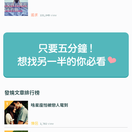
追求
131,049
view
發燒文章排行榜
啥星座怕被戀人電到
情侶
2,702
view