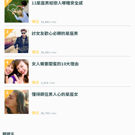
12星座男給戀人哪種安全感
情侶
32,062
view
討女友歡心必勝的星座男
情侶
29,432
view
女人需要閨蜜的10大理由
情侶
1,513
view
懂得鎖住男人心的星座女
情侶
35,793
view
關鍵字