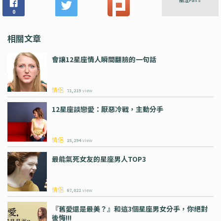
0
相關文章
會讓12星座情人瞬間翻臉的一句話
情侶
71,219
view
12星座談戀愛：厭惡冷戰，主動分手
情侶
15,294
view
最能氣死女友的星座男人TOP3
情侶
67,021
view
『舊愛還是最美？』和這3個星座男女分手，你絕對
後悔!!!