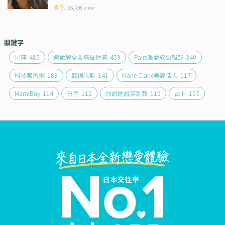
情侶
35,795
view
關鍵字
星座
485
紫微解夢＆塔羅運勢
459
Pairs派愛族編輯部
340
科技紫微網
189
亞提米斯
141
Marie Clarie美麗佳人
117
MamiBuy
114
分手
112
你說她說笑到報
110
占卜
107