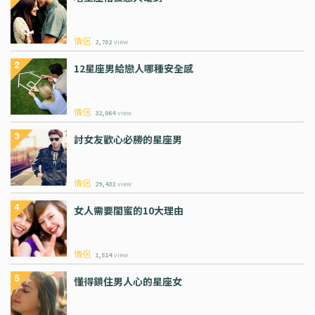
情侶
2,702
view
12星座男給戀人哪種安全感
情侶
32,064
view
討女友歡心必勝的星座男
情侶
29,432
view
女人需要閨蜜的10大理由
情侶
1,514
view
懂得鎖住男人心的星座女