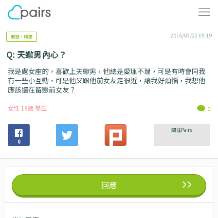
2016/03/22 09:19
單戀・暗戀
Q: 天蠍男內心？
我是處女座的，喜歡上天蠍男，他總是愛理不理，可是有時會同我
有一些小互動，可是他又跟他前女友走很近，讓我好煩惱，我想他
應該還在留戀前女友？
女性 18歲 學生
0
關注Pairs
0
回應