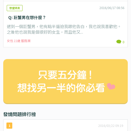
2016/06/17 08:56
戀愛諮商
Q: 巨蟹男在想什麼？
遇到一個巨蟹男，他有點半逼迫我跟他告白，我也說我喜歡他。
之後他也說我是個很好的女生，而且他又...
女性 22歲 服務業
0
發燒問題排行榜
1
2016/03/22 09:19